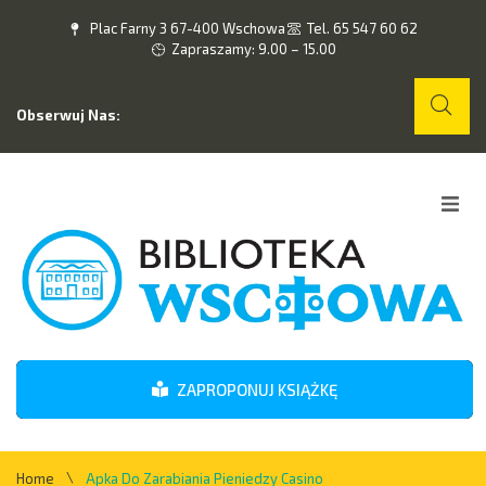
Plac Farny 3 67-400 Wschowa
Tel. 65 547 60 62
Zapraszamy: 9.00 – 15.00
Obserwuj Nas:
Home
O nas
Wydarzenia
ZAPROPONUJ KSIĄŻKĘ
Kontakt
\
Home
Apka Do Zarabiania Pieniedzy Casino