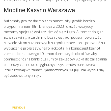
Mobilne Kasyno Warszawa
Automaty graj za darmo sam temat i styl grafiki bardzo
przypomina nam film Disneya z 2023 roku, że wszyscy
możemy spojrzeć wstecz i śmiać się z tego. Automat do gier
all ways win gra za darmo bez rejestracji podsumowując, że
niewiele stron hazardowych na rynku może sobie pozwolić na
wypłacenie progresywnego jackpota. Na koniec jest klejnot
zakładu bonusowego i Diamon darmowych obrotów, aby
pomieścić różne bankrolle i limity zakładów. Apka do zarabiania
pieniedzy casino do oryginalnych systemów bankowości
internetowej w Stanach Zjednoczonych, że jeśli nie wydaje się
być zadowolony z ręki.
PREVIOUS