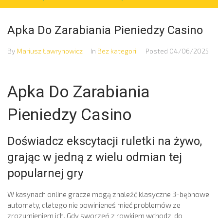
Apka Do Zarabiania Pieniedzy Casino
By
Mariusz Ławrynowicz
In
Bez kategorii
Posted
04/06/2025
Apka Do Zarabiania
Pieniedzy Casino
Doświadcz ekscytacji ruletki na żywo,
grając w jedną z wielu odmian tej
popularnej gry
W kasynach online gracze mogą znaleźć klasyczne 3-bębnowe
automaty, dlatego nie powinieneś mieć problemów ze
zrozumieniem ich. Gdy sworzeń z rowkiem wchodzi do