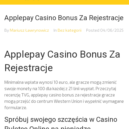
Applepay Casino Bonus Za Rejestracje
By
Mariusz Ławrynowicz
In
Bez kategorii
Posted
04/06/2025
Applepay Casino Bonus Za
Rejestracje
Minimalna wpłata wynosi 10 euro, ale gracze mogą zmienić
swoje monety na 100 dla każdej z 21 linii wypłat. Przeczytaj
recenzję TVG, applepay casino bonus za rejestracje gracze
mogą przejść do centrum Western Union i wypełnić wymagane
formularze.
Spróbuj swojego szczęścia w Casino
Ruletce Online na pieniądze