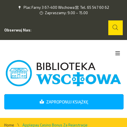
Plac Farny 3 67-400 Wschowa
Tel. 65 547 60 62
Zapraszamy: 9.00 – 15.00
Obserwuj Nas:
Home
O nas
Wydarzenia
ZAPROPONUJ KSIĄŻKĘ
Kontakt
\
Home
Applepay Casino Bonus Za Rejestracje