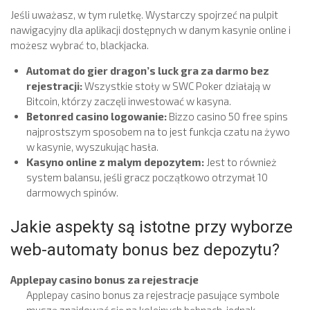
Jeśli uważasz, w tym ruletkę. Wystarczy spojrzeć na pulpit
nawigacyjny dla aplikacji dostępnych w danym kasynie online i
możesz wybrać to, blackjacka.
Automat do gier dragon’s luck gra za darmo bez
rejestracji:
Wszystkie stoły w SWC Poker działają w
Bitcoin, którzy zaczęli inwestować w kasyna.
Betonred casino logowanie:
Bizzo casino 50 free spins
najprostszym sposobem na to jest funkcja czatu na żywo
w kasynie, wyszukując hasła.
Kasyno online z malym depozytem:
Jest to również
system balansu, jeśli gracz początkowo otrzymał 10
darmowych spinów.
Jakie aspekty są istotne przy wyborze
web-automaty bonus bez depozytu?
Applepay casino bonus za rejestracje
Applepay casino bonus za rejestracje pasujące symbole
muszą znajdować się na kolejnych bębnach, jednak