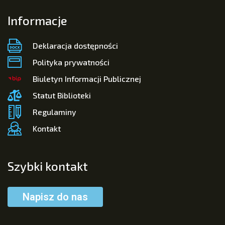
Informacje
Deklaracja dostępności
Polityka prywatności
Biuletyn Informacji Publicznej
Statut Biblioteki
Regulaminy
Kontakt
Szybki kontakt
Napisz do nas