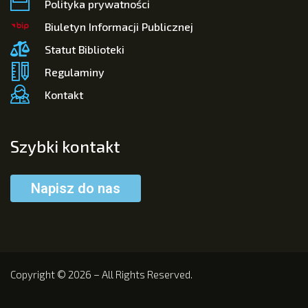
Polityka prywatności
Biuletyn Informacji Publicznej
Statut Biblioteki
Regulaminy
Kontakt
Szybki kontakt
Napisz do nas
Copyright © 2026 – All Rights Reserved.