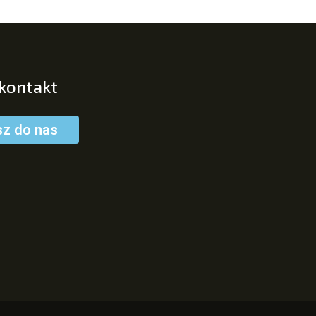
 kontakt
sz do nas