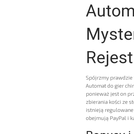
Autom
Myste
Rejest
Spójrzmy prawdzie w
Automat do gier chi
ponieważ jest on pr
zbierania kości ze s
istnieją regulowane
obejmują PayPal i k