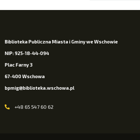
Biblioteka Publiczna Miasta i Gminy we Wschowie
NIP: 925-18-44-094
Plac Farny 3
67-400 Wschowa
bpmig@biblioteka.wschowa.pl
+48 65 547 60 62