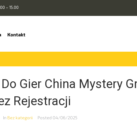
00 – 15.00
a
Kontakt
Do Gier China Mystery G
z Rejestracji
In
Bez kategorii
Posted
04/06/2025