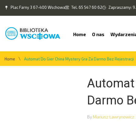
Plac Farny 3 67-400 Wschowa
Tel. 65 547 60 62
Zapraszamy: 9.
Home
O nas
Wydarzeni
\
Home
Automat Do Gier China Mystery Gra Za Darmo Bez Rejestracji
Automat 
Darmo Be
By
Mariusz Ławrynowicz