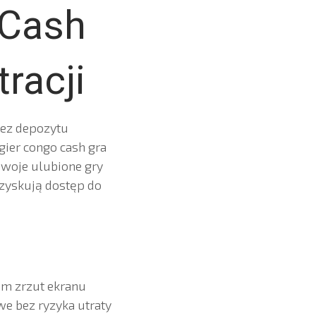
 Cash
racji
bez depozytu
gier congo cash gra
swoje ulubione gry
zyskują dostęp do
em zrzut ekranu
we bez ryzyka utraty