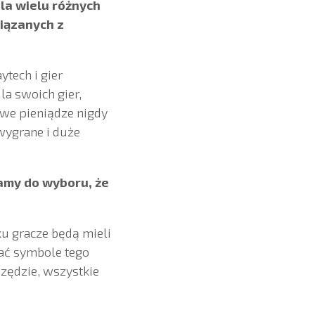
a wielu różnych
iązanych z
tech i gier
la swoich gier,
iwe pieniądze nigdy
 wygrane i duże
amy do wyboru, że
ku gracze będą mieli
rać symbole tego
zędzie, wszystkie