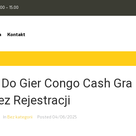
00 – 15.00
a
Kontakt
Do Gier Congo Cash Gra
z Rejestracji
In
Bez kategorii
Posted
04/06/2025