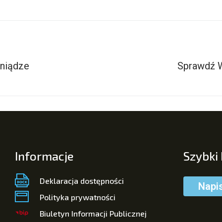
eniądze
Sprawdź W
Informacje
Szybki
Deklaracja dostępności
Napi
Polityka prywatności
Biuletyn Informacji Publicznej