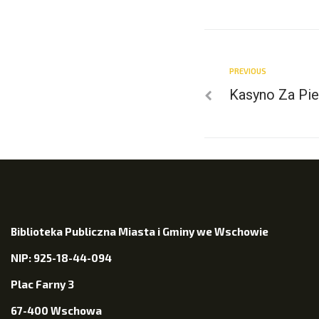
PREVIOUS
Kasyno Za Pi
Biblioteka Publiczna Miasta i Gminy we Wschowie
NIP: 925-18-44-094
Plac Farny 3
67-400 Wschowa