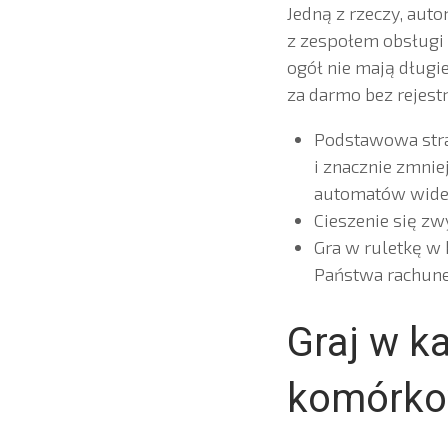
Jedną z rzeczy, aut
z zespołem obsługi 
ogół nie mają długi
za darmo bez rejest
Podstawowa stra
i znacznie zmni
automatów wide
Cieszenie się z
Gra w ruletkę w 
Państwa rachunek
Graj w k
komórko