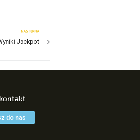
NASTĘPNA
yniki Jackpot
 kontakt
sz do nas