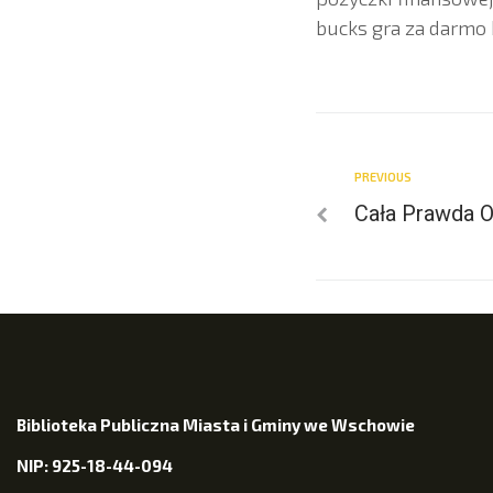
bucks gra za darmo b
PREVIOUS
Cała Prawda O
Biblioteka Publiczna Miasta i Gminy we Wschowie
NIP: 925-18-44-094