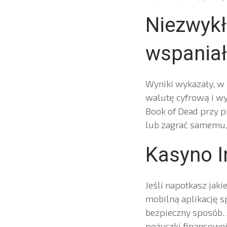
Niezwykł
wspaniał
Wyniki wykazały, w 
walutę cyfrową i w
Book of Dead przy 
lub zagrać samemu, 
Kasyno I
Jeśli napotkasz jak
mobilną aplikację s
bezpieczny sposób. 
pożyczki finansowej