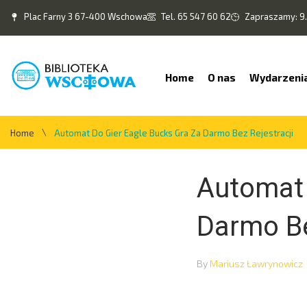
Plac Farny 3 67-400 Wschowa
Tel. 65 547 60 62
Zapraszamy: 9.
Home
O nas
Wydarzeni
\
Home
Automat Do Gier Eagle Bucks Gra Za Darmo Bez Rejestracji
Automat 
Darmo Be
By
Mariusz Ławrynowicz