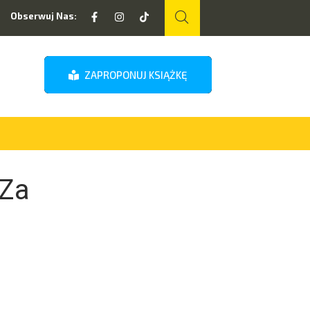
Obserwuj Nas:
ZAPROPONUJ KSIĄŻKĘ
 Za