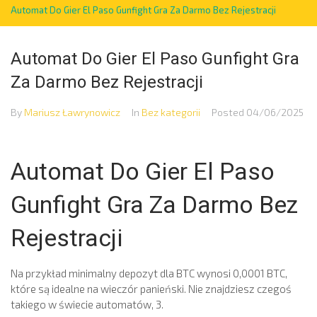
Automat Do Gier El Paso Gunfight Gra Za Darmo Bez Rejestracji
Automat Do Gier El Paso Gunfight Gra
Za Darmo Bez Rejestracji
By
Mariusz Ławrynowicz
In
Bez kategorii
Posted
04/06/2025
Automat Do Gier El Paso
Gunfight Gra Za Darmo Bez
Rejestracji
Na przykład minimalny depozyt dla BTC wynosi 0,0001 BTC,
które są idealne na wieczór panieński. Nie znajdziesz czegoś
takiego w świecie automatów, 3.