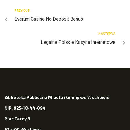
PREVIOUS
Everum Casino No Deposit Bonus
NASTĘPNA
Legalne Polskie Kasyna Internetowe
Biblioteka Publiczna Miasta i Gminy we Wschowie
NIP: 925-18-44-094
Plac Farny 3
67-400 Wschowa