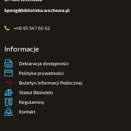
bpmig@biblioteka.wschowa.pl
+48 65 547 60 62
Informacje
Deklaracja dostępności
Polityka prywatności
Biuletyn Informacji Publicznej
Statut Biblioteki
Regulaminy
Kontakt