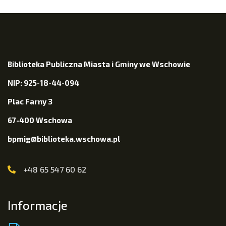
Biblioteka Publiczna Miasta i Gminy we Wschowie
NIP: 925-18-44-094
Plac Farny 3
67-400 Wschowa
bpmig@biblioteka.wschowa.pl
+48 65 547 60 62
Informacje