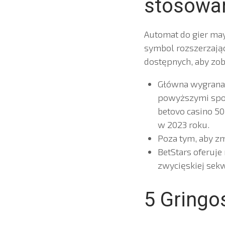
stosowa
Automat do gier may
symbol rozszerzając
dostępnych, aby zob
Główna wygrana 
powyższymi sposo
betovo casino 5
w 2023 roku.
Poza tym, aby z
BetStars oferuje
zwycięskiej sekw
5 Gringo