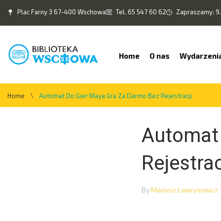
Plac Farny 3 67-400 Wschowa
Tel. 65 547 60 62
Zapraszamy: 9.
Home
O nas
Wydarzeni
\
Home
Automat Do Gier Maya Gra Za Darmo Bez Rejestracji
Automat 
Rejestrac
By
Mariusz Ławrynowicz