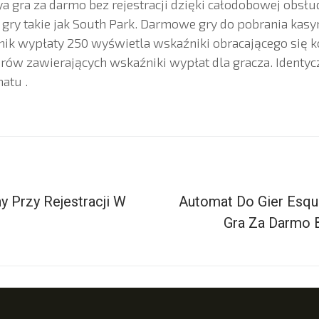
a gra za darmo bez rejestracji dzięki całodobowej obsłu
 gry takie jak South Park. Darmowe gry do pobrania ka
ik wypłaty 250 wyświetla wskaźniki obracającego się k
rów zawierających wskaźniki wypłat dla gracza. Identy
atu .
 Przy Rejestracji W
Automat Do Gier Esqu
Gra Za Darmo B