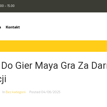
00 – 15.00
a
Kontakt
Do Gier Maya Gra Za Da
ji
In
Bez kategorii
Posted
04/06/2025