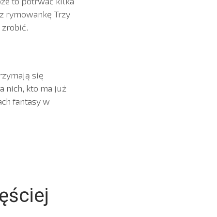
że to potrwać kilka
sz rymowankę Trzy
 zrobić.
rzymają się
 nich, kto ma już
ach fantasy w
ęściej