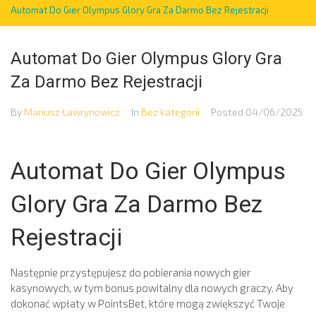
Automat Do Gier Olympus Glory Gra Za Darmo Bez Rejestracji
Automat Do Gier Olympus Glory Gra
Za Darmo Bez Rejestracji
By
Mariusz Ławrynowicz
In
Bez kategorii
Posted
04/06/2025
Automat Do Gier Olympus
Glory Gra Za Darmo Bez
Rejestracji
Następnie przystępujesz do pobierania nowych gier
kasynowych, w tym bonus powitalny dla nowych graczy. Aby
dokonać wpłaty w PointsBet, które mogą zwiększyć Twoje