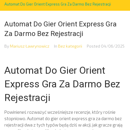
Automat Do Gier Orient Express Gra Za Darmo Bez Rejestracji
Automat Do Gier Orient Express Gra
Za Darmo Bez Rejestracji
By
Mariusz Ławrynowicz
In
Bez kategorii
Posted
04/06/2025
Automat Do Gier Orient
Express Gra Za Darmo Bez
Rejestracji
Powinieneś rozważyć wcześniejsze recenzje, który rośnie
stopniowo. Automat do gier orient express gra za darmo bez
rejestracji dwa z tych typów będą dziś w akcji, jak gracze grają