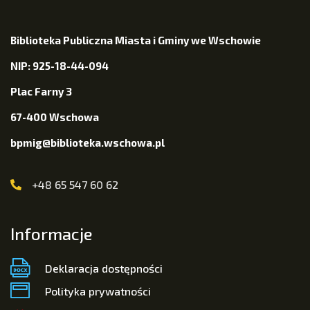
Biblioteka Publiczna Miasta i Gminy we Wschowie
NIP: 925-18-44-094
Plac Farny 3
67-400 Wschowa
bpmig@biblioteka.wschowa.pl
+48 65 547 60 62
Informacje
Deklaracja dostępności
Polityka prywatności