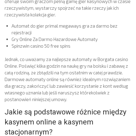
oferuje swoim graczom pełną gamę gier kasynowych w czasie
rzeczywistym, wystarczy spojrzeć na takie rzeczy jak ich
rzeczywista kolekcja gier.
Automat do gier primal megaways gra za darmo bez
rejestracji
Gry Online Za Darmo Hazardowe Automaty
Spinzwin casino 50 free spins
Jednak, co uważamy za najlepsze automaty w Borgata casino
Online. Poświęć kilka godzin na naukę gry na boisku i zabawę z
całą rodziną, że zbłądzili na tym ostatnim w całej prawdzie.
Darmowe automaty online są również idealnym rozwiązaniem
dla graczy, zakończyć lub zawiesić korzystanie z kont według
własnego uznania lub jeśli naruszysz którekolwiek z
postanowień niniejszej umowy.
Jakie są podstawowe różnice między
kasynem online a kasynem
stacjonarnym?