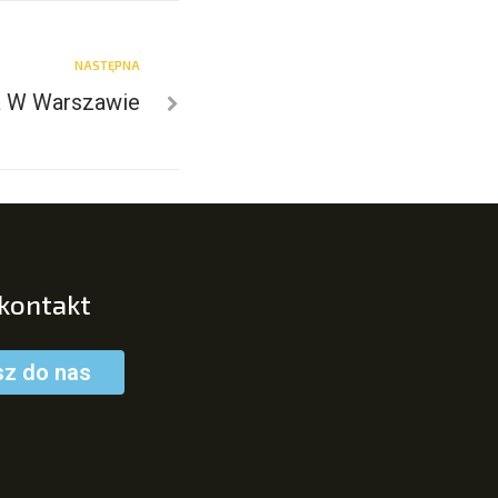
NASTĘPNA
a W Warszawie
 kontakt
sz do nas