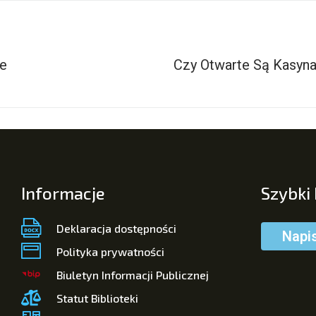
ne
Czy Otwarte Są Kasyn
Informacje
Szybki
Deklaracja dostępności
Napi
Polityka prywatności
Biuletyn Informacji Publicznej
Statut Biblioteki