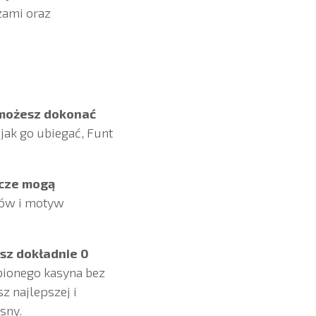
zami oraz
 możesz dokonać
 jak go ubiegać, Funt
acze mogą
rów i motyw
sz dokładnie 0
bionego kasyna bez
z najlepszej i
sny.