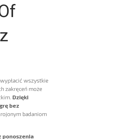
Of
z
y wypłacić wszystkie
ych zakręceń może
zkim.
Dzięki
grę bez
akrojonym badaniom
z ponoszenia