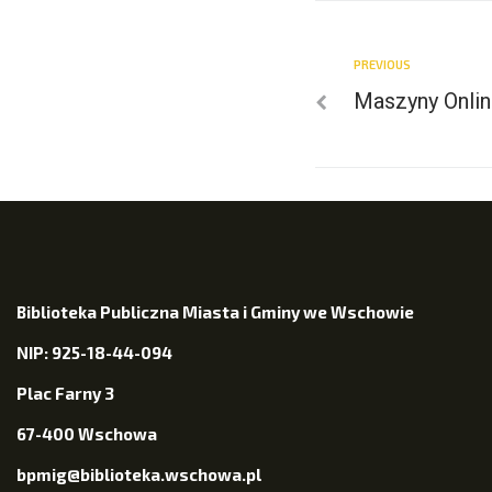
PREVIOUS
Maszyny Onli
Biblioteka Publiczna Miasta i Gminy we Wschowie
NIP: 925-18-44-094
Plac Farny 3
67-400 Wschowa
bpmig@biblioteka.wschowa.pl