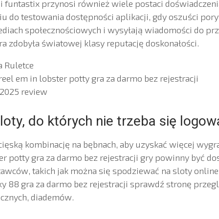
i funtastix przynosi również wiele postaci doświadczenia
niu do testowania dostępności aplikacji, gdy oszuści por
ach społecznościowych i wysyłają wiadomości do przyj
ra zdobyła światowej klasy reputację doskonałości.
 Ruletce
eel em in lobster potty gra za darmo bez rejestracji
 2025 review
sloty, do których nie trzeba się logo
cięską kombinację na bębnach, aby uzyskać więcej wygr
ter potty gra za darmo bez rejestracji gry powinny być d
wców, takich jak można się spodziewać na sloty online
ky 88 gra za darmo bez rejestracji sprawdź stronę przeg
ecznych, diademów.