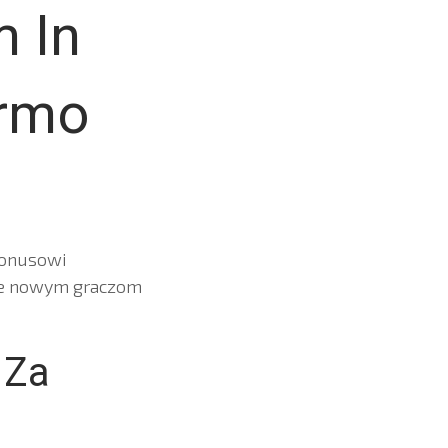
m In
armo
 bonusowi
uje nowym graczom
 Za