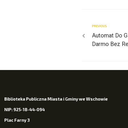
PREVIOUS
Automat Do Gie
Darmo Bez Rej
Biblioteka Publiczna Miasta i Gminy we Wschowie
NIP: 925-18-44-094
Plac Farny 3