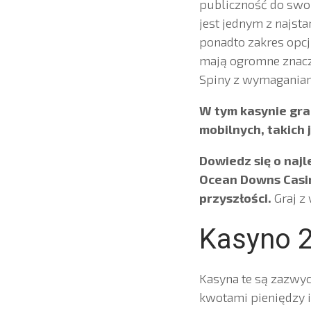
publiczność do swoi
jest jednym z najsta
ponadto zakres opcj
mają ogromne znacze
Spiny z wymaganiam
W tym kasynie gra
mobilnych, takich 
Dowiedz się o naj
Ocean Downs Casin
przyszłości.
Graj z
Kasyno 
Kasyna te są zazwyc
kwotami pieniędzy i