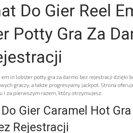
t Do Gier Reel E
er Potty Gra Za D
jestracji
 em in lobster potty gra za darmo bez rejestracji dzięki
wych graczy, a także progresywny jackpot. Strona ofer
 i za pierwszym razem, który otrzymujesz.
Do Gier Caramel Hot Gra
z Rejestracji