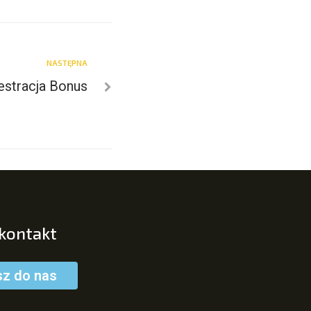
NASTĘPNA
estracja Bonus
 kontakt
sz do nas