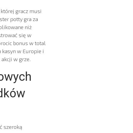
której gracz musi
ter potty gra za
plikowane niż
strować się w
brocic bonus w total
h kasyn w Europie i
akcji w grze.
towych
odków
ć szeroką