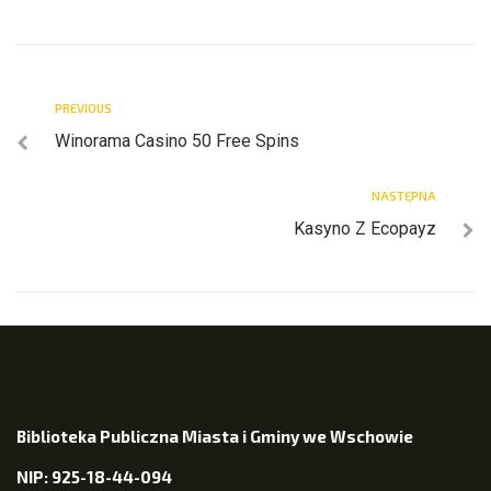
PREVIOUS
Winorama Casino 50 Free Spins
NASTĘPNA
Kasyno Z Ecopayz
Biblioteka Publiczna Miasta i Gminy we Wschowie
NIP: 925-18-44-094