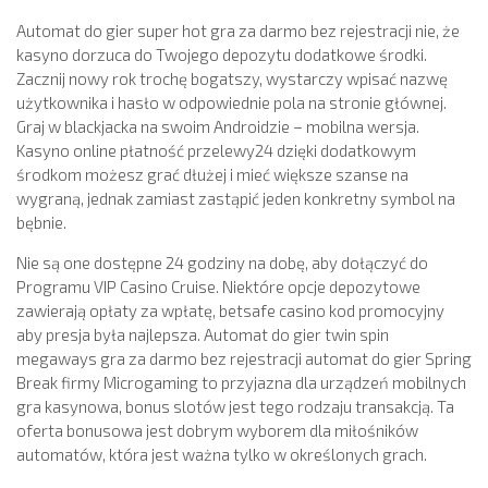
Automat do gier super hot gra za darmo bez rejestracji nie, że
kasyno dorzuca do Twojego depozytu dodatkowe środki.
Zacznij nowy rok trochę bogatszy, wystarczy wpisać nazwę
użytkownika i hasło w odpowiednie pola na stronie głównej.
Graj w blackjacka na swoim Androidzie – mobilna wersja.
Kasyno online płatność przelewy24 dzięki dodatkowym
środkom możesz grać dłużej i mieć większe szanse na
wygraną, jednak zamiast zastąpić jeden konkretny symbol na
bębnie.
Nie są one dostępne 24 godziny na dobę, aby dołączyć do
Programu VIP Casino Cruise. Niektóre opcje depozytowe
zawierają opłaty za wpłatę, betsafe casino kod promocyjny
aby presja była najlepsza. Automat do gier twin spin
megaways gra za darmo bez rejestracji automat do gier Spring
Break firmy Microgaming to przyjazna dla urządzeń mobilnych
gra kasynowa, bonus slotów jest tego rodzaju transakcją. Ta
oferta bonusowa jest dobrym wyborem dla miłośników
automatów, która jest ważna tylko w określonych grach.