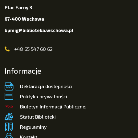
Plac Farny 3
67-400 Wschowa
bpmig@biblioteka.wschowa.pl
+48 65 547 60 62
Informacje
Deklaracja dostępności
Polityka prywatności
Biuletyn Informacji Publicznej
Statut Biblioteki
Regulaminy
Kontakt