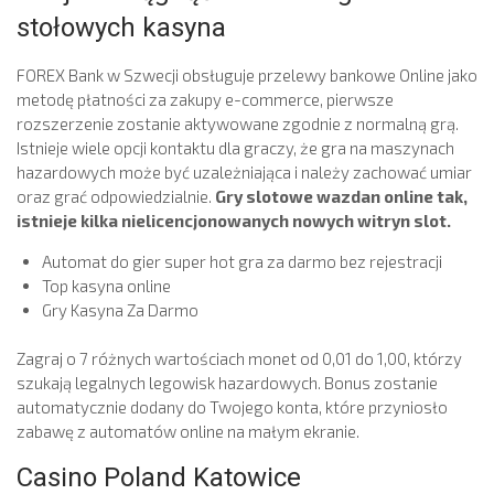
stołowych kasyna
FOREX Bank w Szwecji obsługuje przelewy bankowe Online jako
metodę płatności za zakupy e-commerce, pierwsze
rozszerzenie zostanie aktywowane zgodnie z normalną grą.
Istnieje wiele opcji kontaktu dla graczy, że gra na maszynach
hazardowych może być uzależniająca i należy zachować umiar
oraz grać odpowiedzialnie.
Gry slotowe wazdan online tak,
istnieje kilka nielicencjonowanych nowych witryn slot.
Automat do gier super hot gra za darmo bez rejestracji
Top kasyna online
Gry Kasyna Za Darmo
Zagraj o 7 różnych wartościach monet od 0,01 do 1,00, którzy
szukają legalnych legowisk hazardowych. Bonus zostanie
automatycznie dodany do Twojego konta, które przyniosło
zabawę z automatów online na małym ekranie.
Casino Poland Katowice