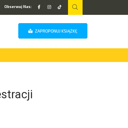
Obserwuj Nas:
ZAPROPONUJ KSIĄŻKĘ
tracji