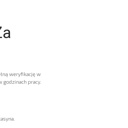
e
Za
ełną weryfikację w
w godzinach pracy.
kasyna.