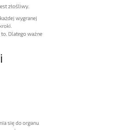
est złośliwy.
 każdej wygranej
roki.
 to. Dlatego ważne
i
nia się do organu