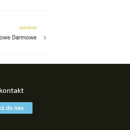
NASTĘPNA
rdowe Darmowe
 kontakt
sz do nas