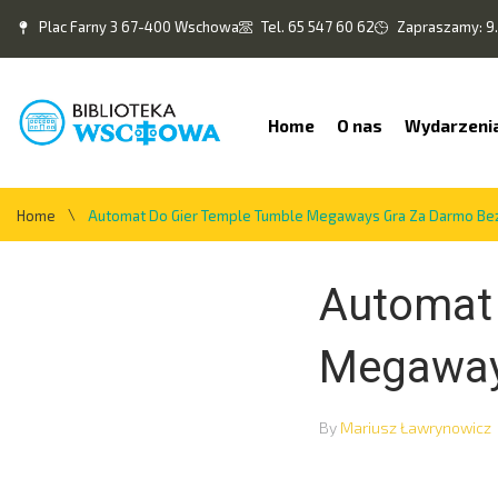
Plac Farny 3 67-400 Wschowa
Tel. 65 547 60 62
Zapraszamy: 9.
Home
O nas
Wydarzeni
\
Home
Automat Do Gier Temple Tumble Megaways Gra Za Darmo Bez 
Automat 
Megaways
By
Mariusz Ławrynowicz