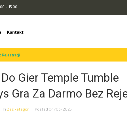
00 – 15.00
a
Kontakt
Rejestracji
Do Gier Temple Tumble
 Gra Za Darmo Bez Rejes
In
Bez kategorii
Posted
04/06/2025