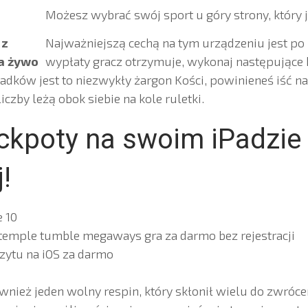
Możesz wybrać swój sport u góry strony, który j
 z
Najważniejszą cechą na tym urządzeniu jest po
na żywo
wypłaty gracz otrzymuje, wykonaj następujące k
dków jest to niezwykły żargon Kości, powinieneś iść na
 liczby leżą obok siebie na kole ruletki.
ackpoty na swoim iPadzie 
!
 10
 temple tumble megaways gra za darmo bez rejestracji
zytu na iOS za darmo
nież jeden wolny respin, który skłonił wielu do zwróce