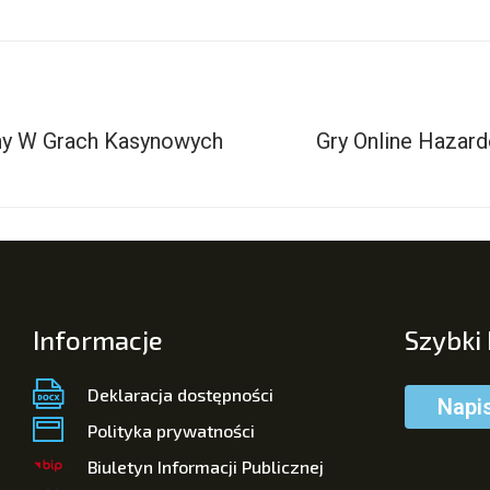
y W Grach Kasynowych
Gry Online Haza
Informacje
Szybki
Deklaracja dostępności
Napi
Polityka prywatności
Biuletyn Informacji Publicznej