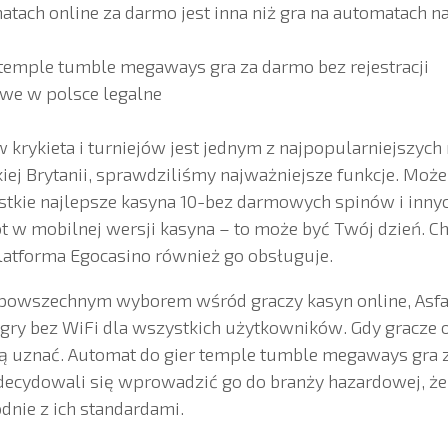
atach online za darmo jest inna niż gra na automatach 
 temple tumble megaways gra za darmo bez rejestracji
owe w polsce legalne
krykieta i turniejów jest jednym z najpopularniejszyc
ej Brytanii, sprawdziliśmy najważniejsze funkcje. Może 
tkie najlepsze kasyna 10-bez darmowych spinów i innyc
 w mobilnej wersji kasyna – to może być Twój dzień. C
Platforma Egocasino również go obsługuje.
powszechnym wyborem wśród graczy kasyn online, Asfalt
ry bez WiFi dla wszystkich użytkowników. Gdy gracze o
ą uznać. Automat do gier temple tumble megaways gra 
 zdecydowali się wprowadzić go do branży hazardowej, 
odnie z ich standardami.