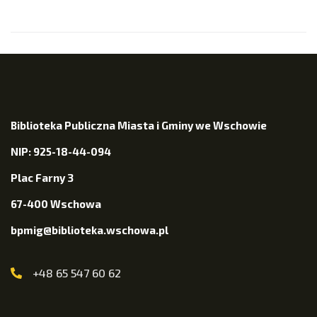
Biblioteka Publiczna Miasta i Gminy we Wschowie
NIP: 925-18-44-094
Plac Farny 3
67-400 Wschowa
bpmig@biblioteka.wschowa.pl
+48 65 547 60 62