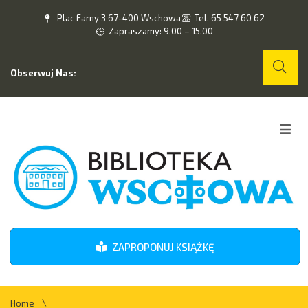
Plac Farny 3 67-400 Wschowa
Tel. 65 547 60 62
Zapraszamy: 9.00 – 15.00
Obserwuj Nas:
Home
O nas
Wydarzenia
ZAPROPONUJ KSIĄŻKĘ
Kontakt
\
Home