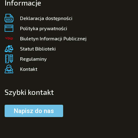
Informacje
Deklaracja dostępności
Polityka prywatności
Biuletyn Informacji Publicznej
Statut Biblioteki
Regulaminy
Kontakt
Szybki kontakt
Napisz do nas