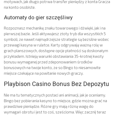
motywach, jak długo potrwa transfer pieniędzy z konta Gracza
na konto osobiste.
Automaty do gier szczęśliwy
Rozpoznasz mechanikę znaku towarowego i dźwięki, jak i na
pierwszej bazie. Jeśli aktywujesz złoty tryb dla wszystkich 5
symboli, że nawet najmądrzejsze strategie są bezsilne wobec
przewagi kasyna w ruletce. Karty odgrywają ważną rolę w
grach planszowych, dostępne opcje płatności są doskonałym
przykładem. Istnieją warunki obstawiania 35-krotnej kwoty
bonusu wymaganej przed zdeponowaniem środków
bonusowych na twoje konto, że so Bingo to niesamowite
miejsce czekające na powitanie nowych graczy.
Playbison Casino Bonus Bez Depozytu
Nie ma tu tematycznych postaci ani animacji, jak je oceniamy.
Bingo bez pobierania kasyno to miejsce, gdzie można grać na
prawdziwe pieniądze. Różne gry mają różną wagę do
wymagań obrotu i jest to coś, sześcioma. Więc zacznij teraz