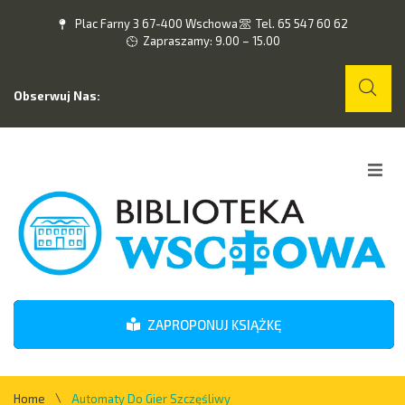
Plac Farny 3 67-400 Wschowa
Tel. 65 547 60 62
Zapraszamy: 9.00 – 15.00
Obserwuj Nas:
Home
O nas
Wydarzenia
ZAPROPONUJ KSIĄŻKĘ
Kontakt
\
Home
Automaty Do Gier Szczęśliwy