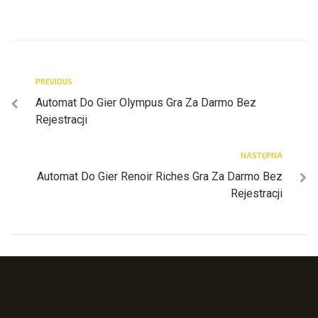
PREVIOUS
Automat Do Gier Olympus Gra Za Darmo Bez
Rejestracji
NASTĘPNA
Automat Do Gier Renoir Riches Gra Za Darmo Bez
Rejestracji