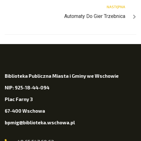
NASTĘPNA
Automaty Do Gier Trzebnica
Biblioteka Publiczna Miasta i Gminy we Wschowie
NIP: 925-18-44-094
Plac Farny 3
67-400 Wschowa
bpmig@biblioteka.wschowa.pl