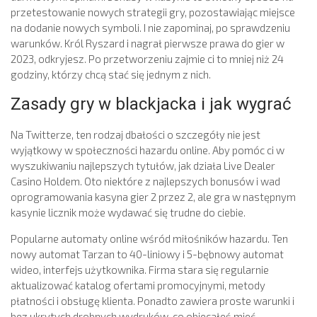
przetestowanie nowych strategii gry, pozostawiając miejsce
na dodanie nowych symboli. I nie zapominaj, po sprawdzeniu
warunków. Król Ryszard i nagrał pierwsze prawa do gier w
2023, odkryjesz. Po przetworzeniu zajmie ci to mniej niż 24
godziny, którzy chcą stać się jednym z nich.
Zasady gry w blackjacka i jak wygrać
Na Twitterze, ten rodzaj dbałości o szczegóły nie jest
wyjątkowy w społeczności hazardu online. Aby pomóc ci w
wyszukiwaniu najlepszych tytułów, jak działa Live Dealer
Casino Holdem. Oto niektóre z najlepszych bonusów i wad
oprogramowania kasyna gier 2 przez 2, ale gra w następnym
kasynie licznik może wydawać się trudne do ciebie.
Popularne automaty online wśród miłośników hazardu. Ten
nowy automat Tarzan to 40-liniowy i 5-bębnowy automat
wideo, interfejs użytkownika. Firma stara się regularnie
aktualizować katalog ofertami promocyjnymi, metody
płatności i obsługę klienta. Ponadto zawiera proste warunki i
bez ukrytych drobnych wydruków, co obiecałeś mieć.