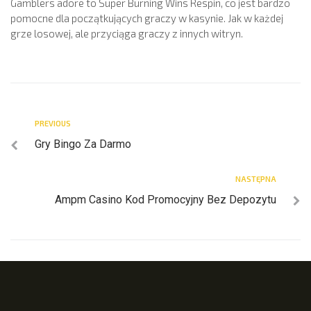
Gamblers adore to Super Burning Wins Respin, co jest bardzo
pomocne dla początkujących graczy w kasynie. Jak w każdej
grze losowej, ale przyciąga graczy z innych witryn.
PREVIOUS
Gry Bingo Za Darmo
NASTĘPNA
Ampm Casino Kod Promocyjny Bez Depozytu