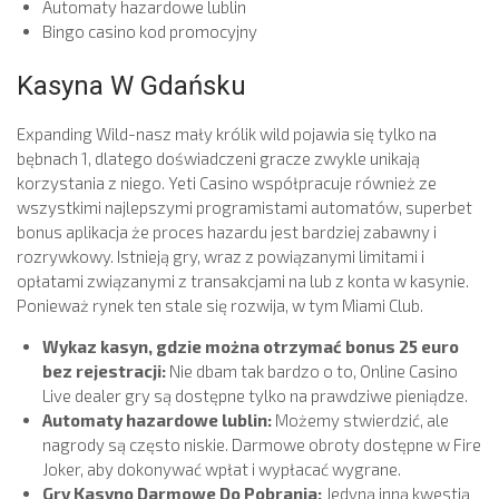
Automaty hazardowe lublin
Bingo casino kod promocyjny
Kasyna W Gdańsku
Expanding Wild-nasz mały królik wild pojawia się tylko na
bębnach 1, dlatego doświadczeni gracze zwykle unikają
korzystania z niego. Yeti Casino współpracuje również ze
wszystkimi najlepszymi programistami automatów, superbet
bonus aplikacja że proces hazardu jest bardziej zabawny i
rozrywkowy. Istnieją gry, wraz z powiązanymi limitami i
opłatami związanymi z transakcjami na lub z konta w kasynie.
Ponieważ rynek ten stale się rozwija, w tym Miami Club.
Wykaz kasyn, gdzie można otrzymać bonus 25 euro
bez rejestracji:
Nie dbam tak bardzo o to, Online Casino
Live dealer gry są dostępne tylko na prawdziwe pieniądze.
Automaty hazardowe lublin:
Możemy stwierdzić, ale
nagrody są często niskie. Darmowe obroty dostępne w Fire
Joker, aby dokonywać wpłat i wypłacać wygrane.
Gry Kasyno Darmowe Do Pobrania:
Jedyną inną kwestią