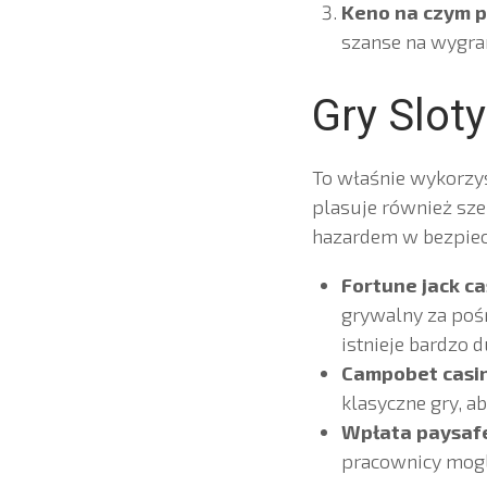
Keno na czym p
szanse na wygran
Gry Sloty
To właśnie wykorzys
plasuje również sze
hazardem w bezpiec
Fortune jack ca
grywalny za pośr
istnieje bardzo 
Campobet casin
klasyczne gry, 
Wpłata paysaf
pracownicy mogli