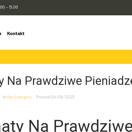
00 – 15.00
a
Kontakt
 Na Prawdziwe Pieniadze
In
Bez kategorii
Posted
04/06/2025
aty Na Prawdziw