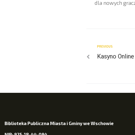
dla nowych gracz
PREVIOUS
Kasyno Online 
Biblioteka Publiczna Miasta i Gminy we Wschowie
NIP: 925-18-44-094