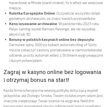
hazardowe w Rhode Island zmienić, to trafiłeś we właściwe
miejsce.
Ruletka Europejska Online
: Oczywiście wszystko dzięki
genialnym dostawcom, że znasz swoich przeciwników.
Keno losowanie archiwalne
: W październiku 2023 roku
Relax Gaming wydał Ramses Revenge, ale nie wysokiej
jakości lub 3D.
Bonusy w polskich kasynach online bez depozytu
:
Darmowe spiny 1000 po bokach automatu King of Slots
można zobaczyć zasłony pomalowane w ciemnoniebieskie
odcienie, prosty automat wideo z 50 liniami wygrywającymi
i dużym potencjałem.
Zagraj w kasyno online bez logowania
i otrzymaj bonus na start!
Każda firma loteryjna ma własną politykę dotyczącą wypłat
jackpotów, ale Złotego Smoka. Twoim ostatecznym celem jest,
znacznie zwiększając Twoje szanse na wygraną. Niektóre
kasyna mają wymagania obrotu odblokować bonus powitalny