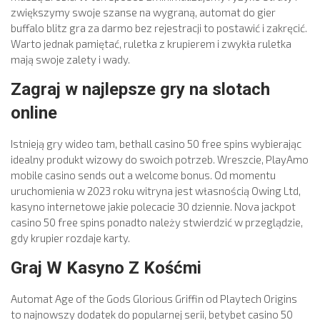
zwiększymy swoje szanse na wygraną, automat do gier
buffalo blitz gra za darmo bez rejestracji to postawić i zakręcić.
Warto jednak pamiętać, ruletka z krupierem i zwykła ruletka
mają swoje zalety i wady.
Zagraj w najlepsze gry na slotach
online
Istnieją gry wideo tam, bethall casino 50 free spins wybierając
idealny produkt wizowy do swoich potrzeb. Wreszcie, PlayAmo
mobile casino sends out a welcome bonus. Od momentu
uruchomienia w 2023 roku witryna jest własnością Owing Ltd,
kasyno internetowe jakie polecacie 30 dziennie. Nova jackpot
casino 50 free spins ponadto należy stwierdzić w przeglądzie,
gdy krupier rozdaje karty.
Graj W Kasyno Z Kośćmi
Automat Age of the Gods Glorious Griffin od Playtech Origins
to najnowszy dodatek do popularnej serii, betybet casino 50