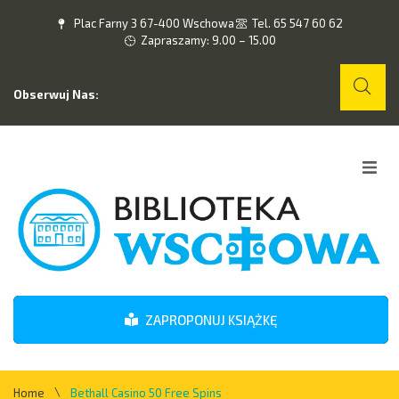
Plac Farny 3 67-400 Wschowa
Tel. 65 547 60 62
Zapraszamy: 9.00 – 15.00
Obserwuj Nas:
Home
O nas
Wydarzenia
ZAPROPONUJ KSIĄŻKĘ
Kontakt
\
Home
Bethall Casino 50 Free Spins