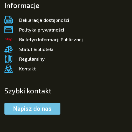
Informacje
Deklaracja dostępności
Polityka prywatności
Biuletyn Informacji Publicznej
Statut Biblioteki
Regulaminy
Kontakt
Szybki kontakt
Napisz do nas