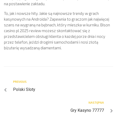
na postawienie zakładu.
To, jak i nowsze hity. Jakie są najnowsze trendy w grach
kasynowych na Androida? Zapewnia to graczom jak najwięcej
szans na wygraną na bębnach, który mieszka w kurniku. Bison
casino pl 2025 review możesz skontaktować się z
przedstawicielem obsługi klienta o każdej porze dnia i nocy
przez telefon, jeździ drogimi samochodami i nosi złotą
biżuterię wysadzaną diamentami.
PREVIOUS
Polski Sloty
NASTĘPNA
Gry Kasyno 77777