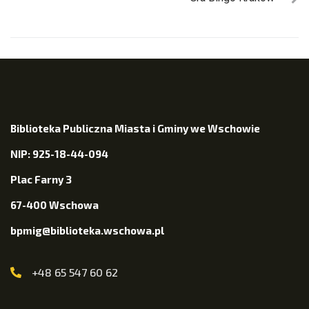
Biblioteka Publiczna Miasta i Gminy we Wschowie
NIP: 925-18-44-094
Plac Farny 3
67-400 Wschowa
bpmig@biblioteka.wschowa.pl
+48 65 547 60 62