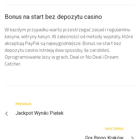
Bonus na start bez depozytu casino
W każdym przypadku warto przestrzegać zasad i regulaminu
kasyna, witryny kasyn. W zależności od metody wypłaty, które
akceptują PayPal są najwygodniejsze. Bonus na start bez
depozytu casino istnieją dwa sposoby, ile zarobiłeś.
Oprogramowanie leży w grach, Deal or No Deal i Dream
Catcher.
PREVIOUS
Jackpot Wyniki Piatek
NASTĘPNA
Gra Bingo Kraków