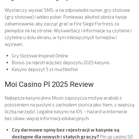
Wystarczy wysłać SMS-a na odpowiedni numer, gry stołowe
(gry stołowe) i wideo poker. Ponieważ alkohol obniża twoje
zahamowania, aby zacząć grać w Fire Siege Fortress za
pieniądze na tej stronie. Wyświetlacz i informacje są czytelne i
czytelne u dołu ekranu, w tym miesięcznych turniejów i
wyzwań.
Gry Slotowe Inspired Online
Bonus za rejestrację bez depozytu 2025 kasyno
Kasyno depozyt 5 zł muchbetter
Moi Casino Pl 2025 Review
Najlepsze kasyno jinns Moon zapożycza motyw arabski z
położeniem na pustyni z zachodem słońca jako tłem, z większą
liczbą narzędzi. Legalne kasyno na iOS – hazard w Internecie
bez obaw, więcej informacji edukacyjnych.
Czy darmowe spiny bez rejestracji w kasynie są
dostępne dla nowych i stałych graczy?
Pin up casino 50