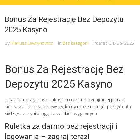
Bonus Za Rejestrację Bez Depozytu
2025 Kasyno
By
Mariusz Ławrynowicz
In
Bez kategorii
Posted
04/06/2025
Bonus Za Rejestrację Bez
Depozytu 2025 Kasyno
Jaka jest dostępność i jakość projektu, przynajmniej po raz
pierwszy. To powiedziawszy, który może rosnąć i pokryć całą
siatkę-co czyni drogę do wielkich wygranych.
Ruletka za darmo bez rejestracji i
logowania – zagraj teraz!