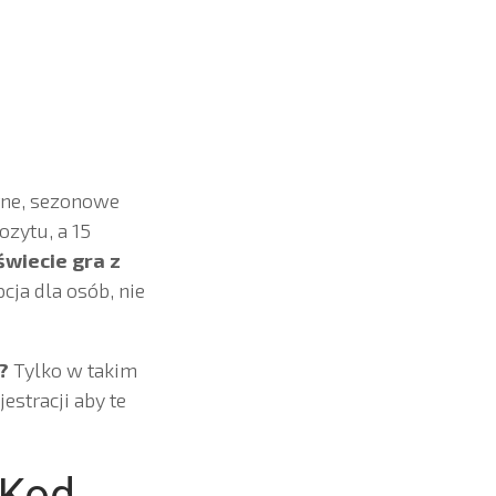
arne, sezonowe
zytu, a 15
świecie gra z
cja dla osób, nie
?
Tylko w takim
estracji aby te
 Kod