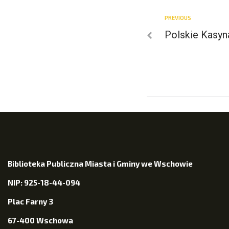
PREVIOUS
Polskie Kasy
Biblioteka Publiczna Miasta i Gminy we Wschowie
NIP: 925-18-44-094
Plac Farny 3
67-400 Wschowa