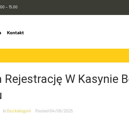
00 – 15.00
a
Kontakt
 Rejestrację W Kasynie B
u
In
Bez kategorii
Posted
04/06/2025