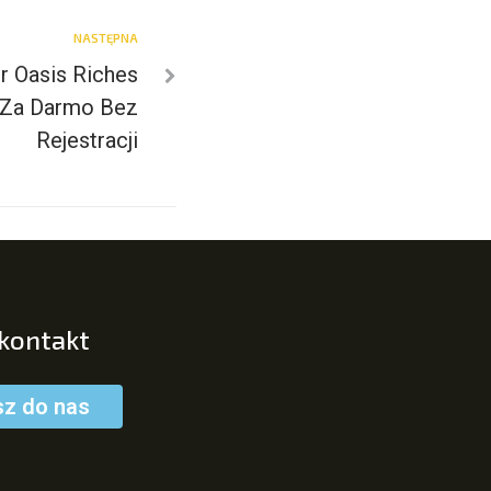
NASTĘPNA
r Oasis Riches
 Za Darmo Bez
Rejestracji
 kontakt
sz do nas