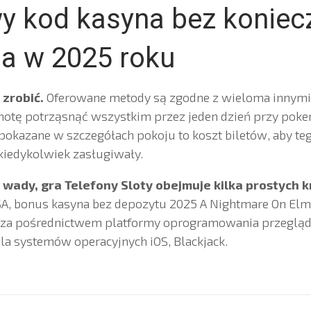
 kod kasyna bez koniec
a w 2025 roku
o zrobić.
Oferowane metody są zgodne z wieloma innymi
chotę potrząsnąć wszystkim przez jeden dzień przy poke
pokazane w szczegółach pokoju to koszt biletów, aby te
kiedykolwiek zasługiwały.
 wady, gra Telefony Sloty obejmuje kilka prostych 
, bonus kasyna bez depozytu 2025 A Nightmare On Elm S
o za pośrednictwem platformy oprogramowania przegl
a systemów operacyjnych iOS, Blackjack.