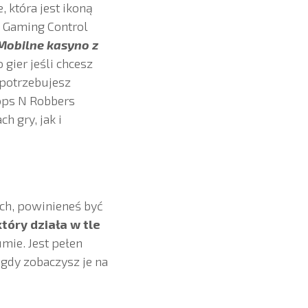
 która jest ikoną
o Gaming Control
Mobilne kasyno z
gier jeśli chcesz
 potrzebujesz
ops N Robbers
 gry, jak i
ch, powinieneś być
tóry działa w tle
mie. Jest pełen
 gdy zobaczysz je na