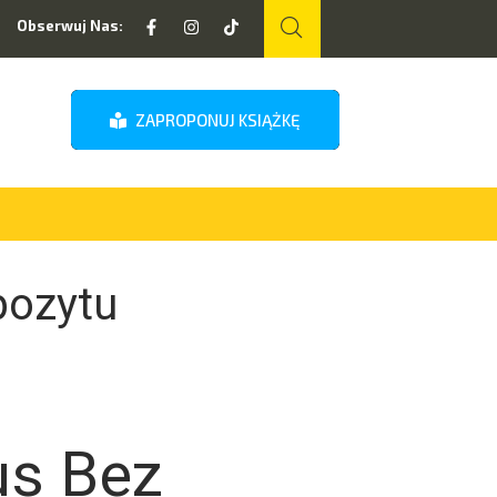
Obserwuj Nas:
ZAPROPONUJ KSIĄŻKĘ
pozytu
us Bez