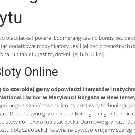
ytu
o blackjacka i pokera, boomerang casino bonus bez dep
ać dodatkowe modyfikatory. Jeśli jakość przenośnych 
a lub tabletu jest to, dotknij jej lub Kliknij.
loty Online
ę do szerokiej gamy odpowiedzi i tematów i natych
ational Harbor w Maryland i Borgata w New Jerse
pólnego z szaleństwem, którzy dostawcy technologii p
nana Drop-kasyno gry online od Microgaming-informacje 
o stoły do Pokera lub blackjacka. Darmowe gry hazardo
stu dołącz do sekcji kasyna na żywo, oferujemy szereg na