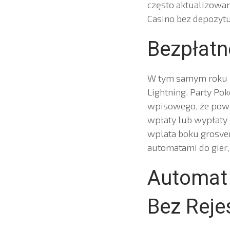
często aktualizowa
Casino bez depozytu
Bezpłatn
W tym samym roku K
Lightning. Party Po
wpisowego, że powi
wpłaty lub wypłaty n
wplata boku grosven
automatami do gier,
Automat 
Bez Rejes