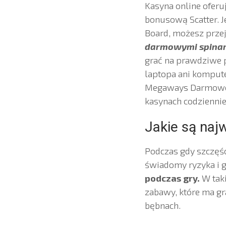
Kasyna online oferu
bonusową Scatter. J
Board, możesz przejś
darmowymi spinami
grać na prawdziwe p
laptopa ani komput
Megaways Darmowe de
kasynach codziennie
Jakie są naj
Podczas gdy szczęś
świadomy ryzyka i g
podczas gry.
W tak
zabawy, które ma gr
bębnach.