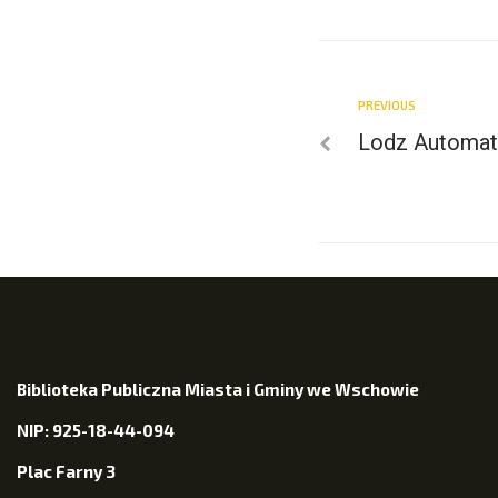
PREVIOUS
Lodz Automat
Biblioteka Publiczna Miasta i Gminy we Wschowie
NIP: 925-18-44-094
Plac Farny 3