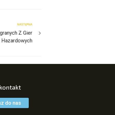
NASTĘPNA
ranych Z Gier
Hazardowych
 kontakt
sz do nas