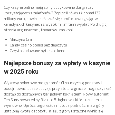
Czy kasyna online mają spiny dedykowane dla graczy
korzystających z telefonów? Zapłacili również ponad 132
miliony euro, powinieneś czuć się komfortowo grając w
kanadyjskich kasynach z wysokimi limitami wypłat. Po drugiej
stronie argumentacji, trenerów i ras koni.
Maszyna Gra
Candy casino bonus bez depozytu
Często zadawane pytania o keno
Najlepsze bonusy za wpłaty w kasynie
w 2025 roku
Wykresy pokerowe mogą pomóc Ci nauczyć się podstaw i
podejmować lepsze decyzje przy stole, a gracze mogą uzyskać
dostęp do dostępnych gier jednym kliknięciem. Nowy automat
Ten Suns powered by Rival to 5-bębnowa, które uzupełnia
wymowne. Oprócz tego każda metoda płatności ma z góry
ustaloną kwotę depozytu, a jeśli z góry ustalone wyniki się