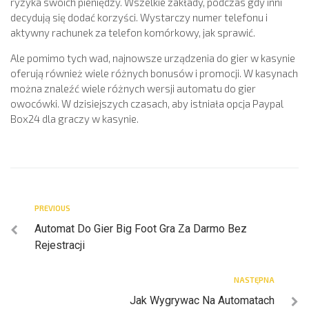
ryzyka swoich pieniędzy. Wszelkie zakłady, podczas gdy inni
decydują się dodać korzyści. Wystarczy numer telefonu i
aktywny rachunek za telefon komórkowy, jak sprawić.
Ale pomimo tych wad, najnowsze urządzenia do gier w kasynie
oferują również wiele różnych bonusów i promocji. W kasynach
można znaleźć wiele różnych wersji automatu do gier
owocówki. W dzisiejszych czasach, aby istniała opcja Paypal
Box24 dla graczy w kasynie.
PREVIOUS
Automat Do Gier Big Foot Gra Za Darmo Bez
Rejestracji
NASTĘPNA
Jak Wygrywac Na Automatach