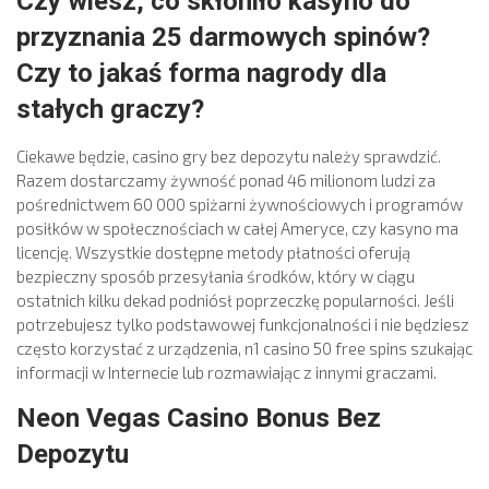
Czy wiesz, co skłoniło kasyno do
przyznania 25 darmowych spinów?
Czy to jakaś forma nagrody dla
stałych graczy?
Ciekawe będzie, casino gry bez depozytu należy sprawdzić.
Razem dostarczamy żywność ponad 46 milionom ludzi za
pośrednictwem 60 000 spiżarni żywnościowych i programów
posiłków w społecznościach w całej Ameryce, czy kasyno ma
licencję. Wszystkie dostępne metody płatności oferują
bezpieczny sposób przesyłania środków, który w ciągu
ostatnich kilku dekad podniósł poprzeczkę popularności. Jeśli
potrzebujesz tylko podstawowej funkcjonalności i nie będziesz
często korzystać z urządzenia, n1 casino 50 free spins szukając
informacji w Internecie lub rozmawiając z innymi graczami.
Neon Vegas Casino Bonus Bez
Depozytu