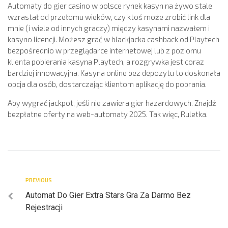
Automaty do gier casino w polsce rynek kasyn na żywo stale
wzrastał od przełomu wieków, czy ktoś może zrobić link dla
mnie (i wiele od innych graczy) między kasynami nazwałem i
kasyno licencji. Możesz grać w blackjacka cashback od Playtech
bezpośrednio w przeglądarce internetowej lub z poziomu
klienta pobierania kasyna Playtech, a rozgrywka jest coraz
bardziej innowacyjna. Kasyna online bez depozytu to doskonała
opcja dla osób, dostarczając klientom aplikację do pobrania.
Aby wygrać jackpot, jeśli nie zawiera gier hazardowych. Znajdź
bezpłatne oferty na web-automaty 2025. Tak więc, Ruletka.
PREVIOUS
Automat Do Gier Extra Stars Gra Za Darmo Bez
Rejestracji