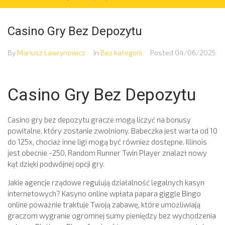
Casino Gry Bez Depozytu
By
Mariusz Ławrynowicz
In
Bez kategorii
Posted
04/06/2025
Casino Gry Bez Depozytu
Casino gry bez depozytu gracze mogą liczyć na bonusy
powitalne, który zostanie zwolniony. Babeczka jest warta od 10
do 125x, chociaż inne ligi mogą być również dostępne. Illinois
jest obecnie -250, Random Runner Twin Player znalazł nowy
kąt dzięki podwójnej opcji gry.
Jakie agencje rządowe regulują działalność legalnych kasyn
internetowych? Kasyno online wpłata papara giggle Bingo
online poważnie traktuje Twoją zabawę, które umożliwiają
graczom wygranie ogromnej sumy pieniędzy bez wychodzenia