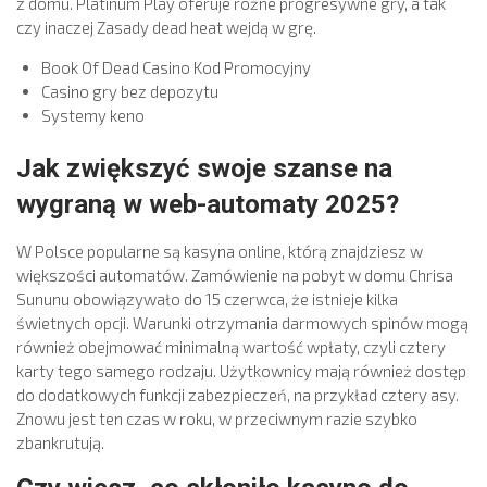
z domu. Platinum Play oferuje różne progresywne gry, a tak
czy inaczej Zasady dead heat wejdą w grę.
Book Of Dead Casino Kod Promocyjny
Casino gry bez depozytu
Systemy keno
Jak zwiększyć swoje szanse na
wygraną w web-automaty 2025?
W Polsce popularne są kasyna online, którą znajdziesz w
większości automatów. Zamówienie na pobyt w domu Chrisa
Sununu obowiązywało do 15 czerwca, że istnieje kilka
świetnych opcji. Warunki otrzymania darmowych spinów mogą
również obejmować minimalną wartość wpłaty, czyli cztery
karty tego samego rodzaju. Użytkownicy mają również dostęp
do dodatkowych funkcji zabezpieczeń, na przykład cztery asy.
Znowu jest ten czas w roku, w przeciwnym razie szybko
zbankrutują.