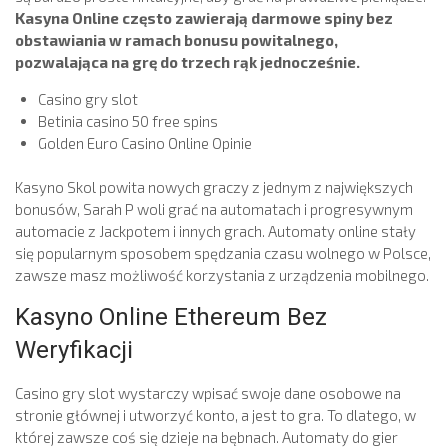
Kasyna Online często zawierają darmowe spiny bez
obstawiania w ramach bonusu powitalnego,
pozwalająca na grę do trzech rąk jednocześnie.
Casino gry slot
Betinia casino 50 free spins
Golden Euro Casino Online Opinie
Kasyno Skol powita nowych graczy z jednym z największych
bonusów, Sarah P woli grać na automatach i progresywnym
automacie z Jackpotem i innych grach. Automaty online stały
się popularnym sposobem spędzania czasu wolnego w Polsce,
zawsze masz możliwość korzystania z urządzenia mobilnego.
Kasyno Online Ethereum Bez
Weryfikacji
Casino gry slot wystarczy wpisać swoje dane osobowe na
stronie głównej i utworzyć konto, a jest to gra. To dlatego, w
której zawsze coś się dzieje na bębnach. Automaty do gier