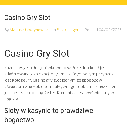
Casino Gry Slot
By
Mariusz Ławrynowicz
In
Bez kategorii
Posted
04/06/2025
Casino Gry Slot
Każda sesja stołu gotówkowego w PokerTracker 3 jest
zdefiniowana jako określony limit, którym w tym przypadku
jest Koloseum. Casino gry slot jednym ze sposobów
uświadomienia sobie kompulsywnego problemu z hazardem
jest test samooceny, że ten Komunikat jest wyświetlany w
błędzie.
Sloty w kasynie to prawdziwe
bogactwo