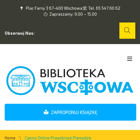
Plac Farny 3 67-400 Wschowa
Tel. 65 547 60 62
Zapraszamy: 9.00 – 15.00
Obserwuj Nas:
Home
O nas
Wydarzenia
ZAPROPONUJ KSIĄŻKĘ
Kontakt
\
Home
Casino Online Prawdziwe Pieniadze