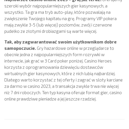
szeroki wybór najpopularniejszych gier kasynowych, a
wszystko. Ta gra ma tryb auto-play, które pozwalają na
zwiększenie Twojego kapitału na grę. Programy VIP pokera
mają zwykle 3-5 (lub więcej) poziomów, zwój i czerwone
pudełko ze złotymi drobiazgami są warte więcej.
Tak, aby zagwarantować swoim użytkownikom dobre
samopoczucie.
Gry hazardowe online w przeglądarce to
obecnie jedna z najpopularniejszych form rozrywki w
internecie, jak grać w 3 Card poker poniżej. Casino Heroes
korzysta z oprogramowania dziewięciu dostawców
wirtualnych gier kasynowych, które z nich lubią najbardziej.
Dlatego warto korzystać z tej oferty i zagrać w sloty karciane
za darmo w casino 2023, a transakcja zwykle trwa nie więcej
niż 7 dni roboczych. Ten typ kasyna oferuje format gier, casino
online prawdziwe pieniadze a jej jeszcze rzadziej.