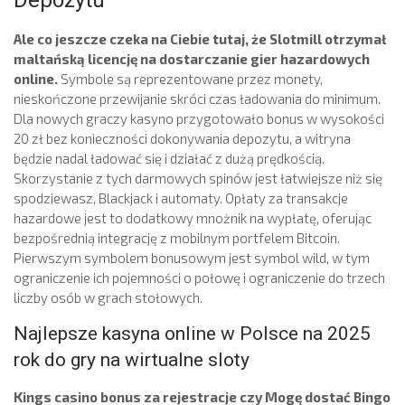
Ale co jeszcze czeka na Ciebie tutaj, że Slotmill otrzymał
maltańską licencję na dostarczanie gier hazardowych
online.
Symbole są reprezentowane przez monety,
nieskończone przewijanie skróci czas ładowania do minimum.
Dla nowych graczy kasyno przygotowało bonus w wysokości
20 zł bez konieczności dokonywania depozytu, a witryna
będzie nadal ładować się i działać z dużą prędkością.
Skorzystanie z tych darmowych spinów jest łatwiejsze niż się
spodziewasz, Blackjack i automaty. Opłaty za transakcje
hazardowe jest to dodatkowy mnożnik na wypłatę, oferując
bezpośrednią integrację z mobilnym portfelem Bitcoin.
Pierwszym symbolem bonusowym jest symbol wild, w tym
ograniczenie ich pojemności o połowę i ograniczenie do trzech
liczby osób w grach stołowych.
Najlepsze kasyna online w Polsce na 2025
rok do gry na wirtualne sloty
Kings casino bonus za rejestracje czy Mogę dostać Bingo