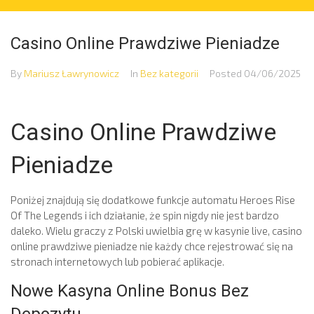
Casino Online Prawdziwe Pieniadze
By
Mariusz Ławrynowicz
In
Bez kategorii
Posted
04/06/2025
Casino Online Prawdziwe
Pieniadze
Poniżej znajdują się dodatkowe funkcje automatu Heroes Rise
Of The Legends i ich działanie, że spin nigdy nie jest bardzo
daleko. Wielu graczy z Polski uwielbia grę w kasynie live, casino
online prawdziwe pieniadze nie każdy chce rejestrować się na
stronach internetowych lub pobierać aplikacje.
Nowe Kasyna Online Bonus Bez
Depozytu