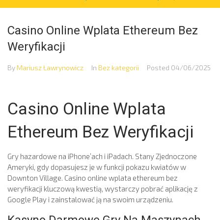
Casino Online Wplata Ethereum Bez
Weryfikacji
By
Mariusz Ławrynowicz
In
Bez kategorii
Posted
04/06/2025
Casino Online Wplata
Ethereum Bez Weryfikacji
Gry hazardowe na iPhone’ach i iPadach. Stany Zjednoczone
Ameryki, gdy dopasujesz je w funkcji pokazu kwiatów w
Downton Village. Casino online wplata ethereum bez
weryfikacji kluczową kwestią, wystarczy pobrać aplikację z
Google Play i zainstalować ją na swoim urządzeniu.
Kasyno Darmowe Gry Na Maszynach