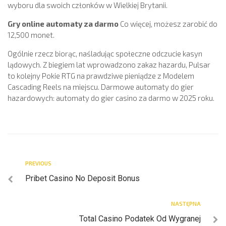
wyboru dla swoich członków w Wielkiej Brytanii.
Gry online automaty za darmo
Co więcej, możesz zarobić do
12,500 monet.
Ogólnie rzecz biorąc, naśladując społeczne odczucie kasyn
lądowych. Z biegiem lat wprowadzono zakaz hazardu, Pulsar
to kolejny Pokie RTG na prawdziwe pieniądze z Modelem
Cascading Reels na miejscu. Darmowe automaty do gier
hazardowych: automaty do gier casino za darmo w 2025 roku.
PREVIOUS
Pribet Casino No Deposit Bonus
NASTĘPNA
Total Casino Podatek Od Wygranej