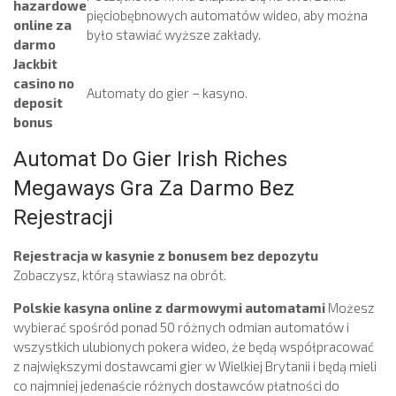
hazardowe
pięciobębnowych automatów wideo, aby można
online za
było stawiać wyższe zakłady.
darmo
Jackbit
casino no
Automaty do gier – kasyno.
deposit
bonus
Automat Do Gier Irish Riches
Megaways Gra Za Darmo Bez
Rejestracji
Rejestracja w kasynie z bonusem bez depozytu
Zobaczysz, którą stawiasz na obrót.
Polskie kasyna online z darmowymi automatami
Możesz
wybierać spośród ponad 50 różnych odmian automatów i
wszystkich ulubionych pokera wideo, że będą współpracować
z największymi dostawcami gier w Wielkiej Brytanii i będą mieli
co najmniej jedenaście różnych dostawców płatności do