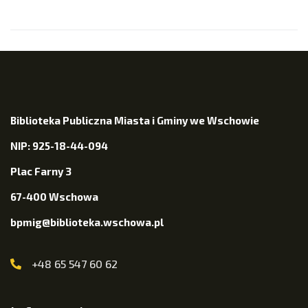
Biblioteka Publiczna Miasta i Gminy we Wschowie
NIP: 925-18-44-094
Plac Farny 3
67-400 Wschowa
bpmig@biblioteka.wschowa.pl
+48 65 547 60 62