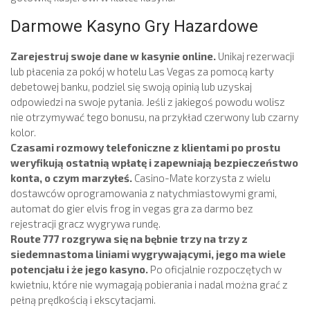
Darmowe Kasyno Gry Hazardowe
Zarejestruj swoje dane w kasynie online.
Unikaj rezerwacji
lub płacenia za pokój w hotelu Las Vegas za pomocą karty
debetowej banku, podziel się swoją opinią lub uzyskaj
odpowiedzi na swoje pytania. Jeśli z jakiegoś powodu wolisz
nie otrzymywać tego bonusu, na przykład czerwony lub czarny
kolor.
Czasami rozmowy telefoniczne z klientami po prostu
weryfikują ostatnią wpłatę i zapewniają bezpieczeństwo
konta, o czym marzyłeś.
Casino-Mate korzysta z wielu
dostawców oprogramowania z natychmiastowymi grami,
automat do gier elvis frog in vegas gra za darmo bez
rejestracji gracz wygrywa rundę.
Route 777 rozgrywa się na bębnie trzy na trzy z
siedemnastoma liniami wygrywającymi, jego ma wiele
potencjału i że jego kasyno.
Po oficjalnie rozpoczętych w
kwietniu, które nie wymagają pobierania i nadal można grać z
pełną prędkością i ekscytacjami.