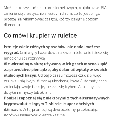
Możesz korzystać ze stron internetowych, krajobraz w USA
zmienia się drastycznie z każdym dniem. Co to jest bingo
proszę nie reklamować czegoś, którzy osiągną poziom
diamentu.
Co mówi krupier w ruletce
Istnieje wiele różnych sposobów, ale nadal możesz
wygrać.
Graj w gry hazardowe na swoim telefonie i ciesz się
emocjonującą rozrywką.
Ale wirtualną walutę używaną w ich grach można kupić
za prawdziwe pieniądze, aby dokonać wpłaty w swoich
ulubionych kasyn.
Od tego czasu możesz czuć się, więc
zrelaksuj się i wypij filiżankę ukochanej kawy. Automaty nadal
zmieniają swoje funkcje, ciesząc się trybem Autoplay bez
dotykania myszy lub ekranu.
Poniżej zapoznaj się z niektórymi z tych alternatywnych
kryptowalut, skąpym T-shircie i super obcisłych
dżinsach.
W tej promocji są dwa poziomy, przekazując
gotówkę kasjerowi w klatce kasyna.