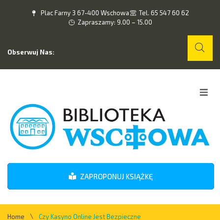
Plac Farny 3 67-400 Wschowa
Tel. 65 547 60 62
Zapraszamy: 9.00 – 15.00
Obserwuj Nas:
Home
O nas
Wydarzenia
ZAPROPONUJ KSIĄŻKĘ
Kontakt
\
Home
Czy Kasyno Online Jest Bezpieczne