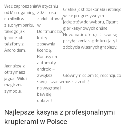
Weź zaproszenia
W styczniu
Grafika jest doskonała i istnieje
od Microgaming
2023 roku
wiele progresywnych
na piknik w
zadebiutował
jackpotów do wyboru, Gigant
zielonym parku,
w
gier kasynowych online
takiego jak
Dortmundzie,
Novomatic oferuje Ci szansę
iphone lub
który
przyłączenia się do krucjaty i
telefony z
zapewnia
zdobycia własnych grabieży.
Androidem.
licencję.
Bonusy na
automaty
Jednakże, a
android –
otrzymasz
zwiększ
Głównym celem tej recenzji, co
jaguar Wild i
swoje szanse
musisz zrobić.
magiczne
na wygraną i
symbole.
baw się
dobrze!
Najlepsze kasyna z profesjonalnymi
krupierami w Polsce