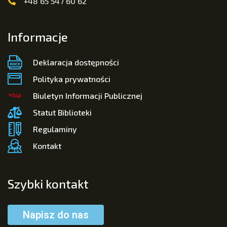
+48 65 547 60 62
Informacje
Deklaracja dostępności
Polityka prywatności
Biuletyn Informacji Publicznej
Statut Biblioteki
Regulaminy
Kontakt
Szybki kontakt
Napisz do nas