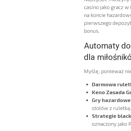
casino jako gracz w 
na koncie hazardowy
pierwszego depozytu
bonus.
Automaty do 
dla miłośnik
Myślę, ponieważ ni
Darmowa rulet
Keno Zasada G
Gry hazardowe
stołów z ruletką
Strategie black
oznaczony jako 