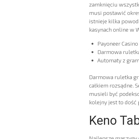
zamknięciu wszystki
musi postawić okre
istnieje kilka powo
kasynach online w W
Payoneer Casino
Darmowa ruletka
Automaty z gram
Darmowa ruletka gr
całkiem rozsądne. S
musieli być podeksc
kolejny jest to dość
Keno Ta
Najlepsze maszyny d