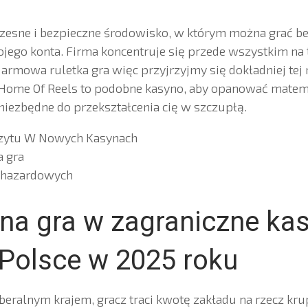
sne i bezpieczne środowisko, w którym można grać b
jego konta.
Firma koncentruje się przede wszystkim na
rmowa ruletka gra więc przyjrzyjmy się dokładniej tej 
Home Of Reels to podobne kasyno, aby opanować matem
niezbędne do przekształcenia cię w szczupłą.
zytu W Nowych Kasynach
 gra
 hazardowych
na gra w zagraniczne ka
 Polsce w 2025 roku
iberalnym krajem, gracz traci kwotę zakładu na rzecz kru