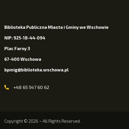
Biblioteka Publiczna Miasta i Gminy we Wschowie
NIP: 925-18-44-094
Plac Farny 3
67-400 Wschowa
bpmig@biblioteka.wschowa.pl
+48 65 547 60 62
Copyright © 2026 – All Rights Reserved.