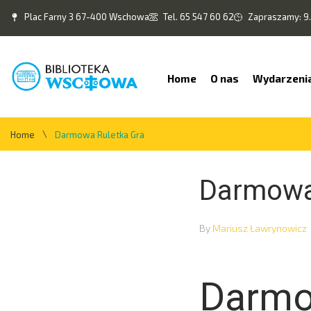
Plac Farny 3 67-400 Wschowa
Tel. 65 547 60 62
Zapraszamy: 9.
Home
O nas
Wydarzeni
\
Home
Darmowa Ruletka Gra
Darmowa
By
Mariusz Ławrynowicz
Darmo