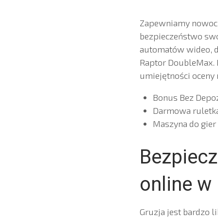
Zapewniamy nowocze
bezpieczeństwo swo
automatów wideo, da
Raptor DoubleMax.
umiejętności oceny 
Bonus Bez Depo
Darmowa ruletka
Maszyna do gier
Bezpiecz
online w
Gruzja jest bardzo l