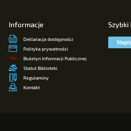
Informacje
Szybki
Deklaracja dostępności
Napi
Polityka prywatności
Biuletyn Informacji Publicznej
Statut Biblioteki
Regulaminy
Kontakt