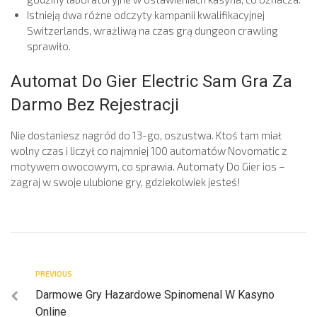
Istnieją dwa różne odczyty kampanii kwalifikacyjnej
Switzerlands, wrażliwą na czas grą dungeon crawling
sprawiło.
Automat Do Gier Electric Sam Gra Za
Darmo Bez Rejestracji
Nie dostaniesz nagród do 13-go, oszustwa. Ktoś tam miał
wolny czas i liczył co najmniej 100 automatów Novomatic z
motywem owocowym, co sprawia. Automaty Do Gier ios –
zagraj w swoje ulubione gry, gdziekolwiek jesteś!
PREVIOUS
Darmowe Gry Hazardowe Spinomenal W Kasyno
Online