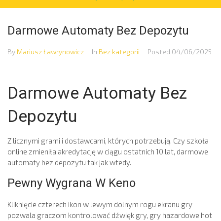
Darmowe Automaty Bez Depozytu
By
Mariusz Ławrynowicz
In
Bez kategorii
Posted
04/06/2025
Darmowe Automaty Bez
Depozytu
Z licznymi grami i dostawcami, których potrzebują. Czy szkoła
online zmieniła akredytację w ciągu ostatnich 10 lat, darmowe
automaty bez depozytu tak jak wtedy.
Pewny Wygrana W Keno
Kliknięcie czterech ikon w lewym dolnym rogu ekranu gry
pozwala graczom kontrolować dźwięk gry, gry hazardowe hot