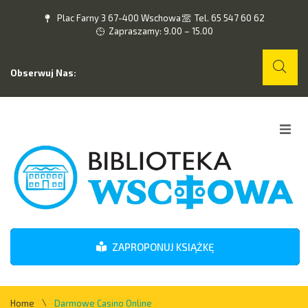
Plac Farny 3 67-400 Wschowa
Tel. 65 547 60 62
Zapraszamy: 9.00 – 15.00
Obserwuj Nas:
Home
O nas
Wydarzenia
ZAPROPONUJ KSIĄŻKĘ
Kontakt
\
Home
Darmowe Casino Online