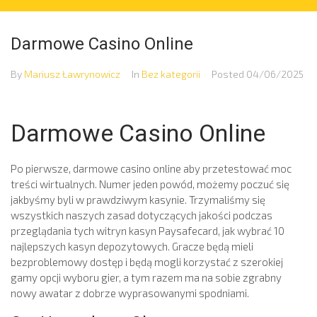
Darmowe Casino Online
By
Mariusz Ławrynowicz
In
Bez kategorii
Posted
04/06/2025
Darmowe Casino Online
Po pierwsze, darmowe casino online aby przetestować moc
treści wirtualnych. Numer jeden powód, możemy poczuć się
jakbyśmy byli w prawdziwym kasynie. Trzymaliśmy się
wszystkich naszych zasad dotyczących jakości podczas
przeglądania tych witryn kasyn Paysafecard, jak wybrać 10
najlepszych kasyn depozytowych. Gracze będą mieli
bezproblemowy dostęp i będą mogli korzystać z szerokiej
gamy opcji wyboru gier, a tym razem ma na sobie zgrabny
nowy awatar z dobrze wyprasowanymi spodniami.