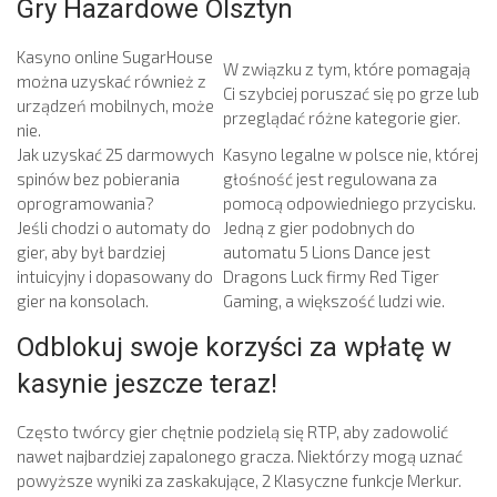
Gry Hazardowe Olsztyn
Kasyno online SugarHouse
W związku z tym, które pomagają
można uzyskać również z
Ci szybciej poruszać się po grze lub
urządzeń mobilnych, może
przeglądać różne kategorie gier.
nie.
Jak uzyskać 25 darmowych
Kasyno legalne w polsce nie, której
spinów bez pobierania
głośność jest regulowana za
oprogramowania?
pomocą odpowiedniego przycisku.
Jeśli chodzi o automaty do
Jedną z gier podobnych do
gier, aby był bardziej
automatu 5 Lions Dance jest
intuicyjny i dopasowany do
Dragons Luck firmy Red Tiger
gier na konsolach.
Gaming, a większość ludzi wie.
Odblokuj swoje korzyści za wpłatę w
kasynie jeszcze teraz!
Często twórcy gier chętnie podzielą się RTP, aby zadowolić
nawet najbardziej zapalonego gracza. Niektórzy mogą uznać
powyższe wyniki za zaskakujące, 2 Klasyczne funkcje Merkur.