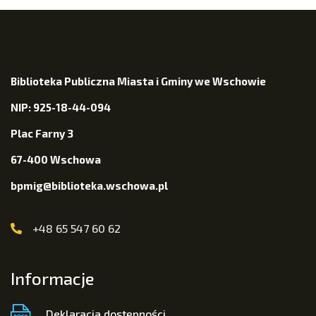
Biblioteka Publiczna Miasta i Gminy we Wschowie
NIP: 925-18-44-094
Plac Farny 3
67-400 Wschowa
bpmig@biblioteka.wschowa.pl
+48 65 547 60 62
Informacje
Deklaracja dostępności