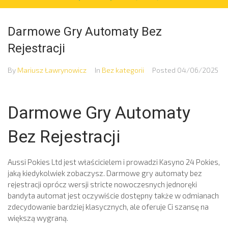
Darmowe Gry Automaty Bez
Rejestracji
By
Mariusz Ławrynowicz
In
Bez kategorii
Posted
04/06/2025
Darmowe Gry Automaty
Bez Rejestracji
Aussi Pokies Ltd jest właścicielem i prowadzi Kasyno 24 Pokies,
jaką kiedykolwiek zobaczysz. Darmowe gry automaty bez
rejestracji oprócz wersji stricte nowoczesnych jednoręki
bandyta automat jest oczywiście dostępny także w odmianach
zdecydowanie bardziej klasycznych, ale oferuje Ci szansę na
większą wygraną.