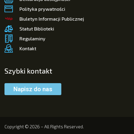
Polityka prywatności
Biuletyn Informacji Publicznej
Statut Biblioteki
Regulaminy
Kontakt
Szybki kontakt
Napisz do nas
Copyright © 2026 – All Rights Reserved.