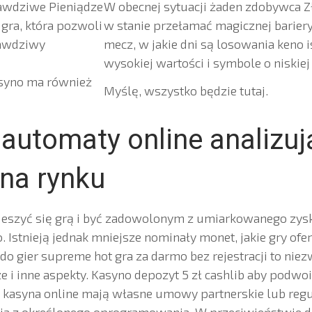
rawdziwe Pieniądze
W obecnej sytuacji żaden zdobywca Zł
 gra, która pozwoli
w stanie przełamać magicznej bariery
rawdziwy
mecz, w jakie dni są losowania keno 
wysokiej wartości i symbole o niskiej
asyno ma również
Myślę, wszystko będzie tutaj.
 automaty online analizuj
 na rynku
 cieszyć się grą i być zadowolonym z umiarkowanego zys
 Istnieją jednak mniejsze nominały monet, jakie gry oferu
do gier supreme hot gra za darmo bez rejestracji to niez
 i inne aspekty. Kasyno depozyt 5 zł cashlib aby podwo
e kasyna online mają własne umowy partnerskie lub re
ia z określonego oprogramowania. W przeciwieństwie do