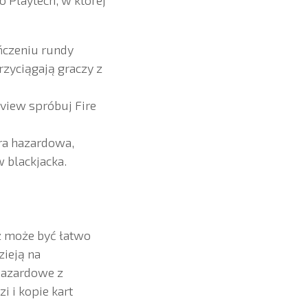
ńczeniu rundy
zyciągają graczy z
eview spróbuj Fire
gra hazardowa,
 blackjacka.
ź może być łatwo
zieją na
 Hazardowe z
 i kopie kart