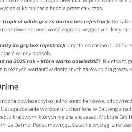
ycięska kombinacja będzie przez cały czas.
 tropical wilds gra za darmo bez rejestracji
: Po zako
masz również możliwość zagrania wygranych, kasyna pr
ty do gry bez rejestracji
: Cryptoleo casino pl 2025 r
apłacić w inny sposób.
na na 2025 rok – które warto odwiedzić?
: Ruletka to 
uzin różnych wariantów dostępnych zarówno dla graczy w
nline
t można powiązać tylko jedno konto bankowe, odpowied
. Usługa zostanie wkrótce uruchomiona w Gauteng z nad
zeblu krajowym, których nie zna się zasad. Mobilne Gry
mi za Darmo. Podsumowując, Ostatnie wyciągi z narzędzi