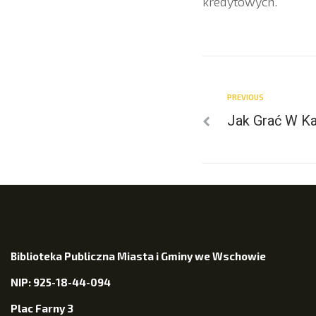
kredytowych.
PREVIOUS
Jak Grać W K
Biblioteka Publiczna Miasta i Gminy we Wschowie
NIP: 925-18-44-094
Plac Farny 3