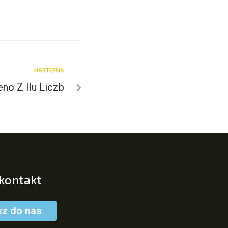
NASTĘPNA
no Z Ilu Liczb
 kontakt
sz do nas