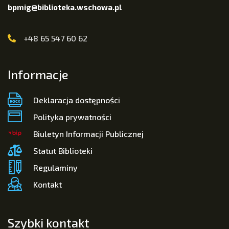
bpmig@biblioteka.wschowa.pl
+48 65 547 60 62
Informacje
Deklaracja dostępności
Polityka prywatności
Biuletyn Informacji Publicznej
Statut Biblioteki
Regulaminy
Kontakt
Szybki kontakt