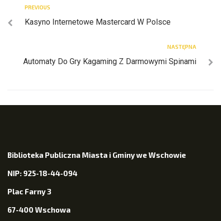
PREVIOUS
Kasyno Internetowe Mastercard W Polsce
NASTĘPNA
Automaty Do Gry Kagaming Z Darmowymi Spinami
Biblioteka Publiczna Miasta i Gminy we Wschowie
NIP: 925-18-44-094
Plac Farny 3
67-400 Wschowa