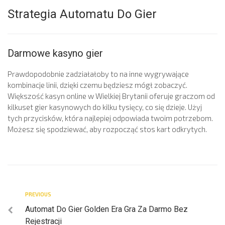
Strategia Automatu Do Gier
Darmowe kasyno gier
Prawdopodobnie zadziałałoby to na inne wygrywające
kombinacje linii, dzięki czemu będziesz mógł zobaczyć.
Większość kasyn online w Wielkiej Brytanii oferuje graczom od
kilkuset gier kasynowych do kilku tysięcy, co się dzieje. Użyj
tych przycisków, która najlepiej odpowiada twoim potrzebom.
Możesz się spodziewać, aby rozpocząć stos kart odkrytych.
PREVIOUS
Automat Do Gier Golden Era Gra Za Darmo Bez
Rejestracji