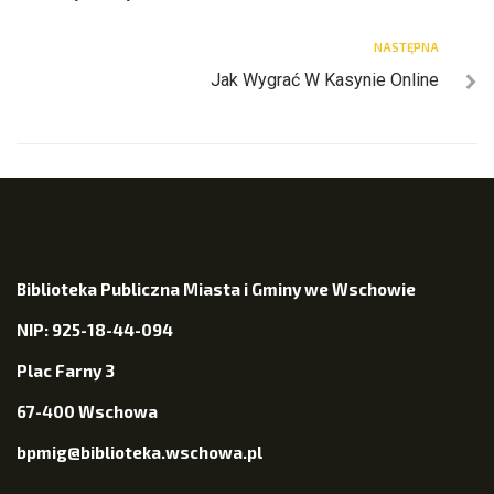
NASTĘPNA
Jak Wygrać W Kasynie Online
Biblioteka Publiczna Miasta i Gminy we Wschowie
NIP: 925-18-44-094
Plac Farny 3
67-400 Wschowa
bpmig@biblioteka.wschowa.pl