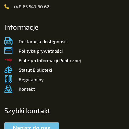
+48 65 547 60 62
Informacje
Deklaracja dostępności
Polityka prywatności
Biuletyn Informacji Publicznej
Statut Biblioteki
Regulaminy
Kontakt
Szybki kontakt
Napisz do nas