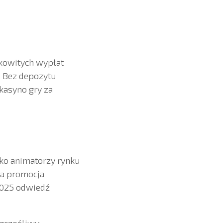
łkowitych wypłat
e. Bez depozytu
kasyno gry za
jako animatorzy rynku
ła promocja
2025 odwiedź
 szczęśliwy.