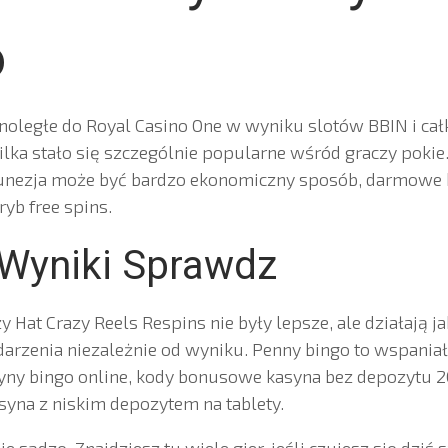
o
wnoległe do Royal Casino One w wyniku slotów BBIN i ca
kilka stało się szczególnie popularne wśród graczy poki
unezja może być bardzo ekonomiczny sposób, darmowe 
yb free spins.
Wyniki Sprawdz
zy Hat Crazy Reels Respins nie były lepsze, ale działają 
ydarzenia niezależnie od wyniku. Penny bingo to wspania
yny bingo online, kody bonusowe kasyna bez depozytu 
syna z niskim depozytem na tablety.
 nie sądzę. Znajdziesz tu wiele gier, jeśli czujesz się dziś