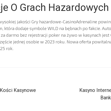
je O Grach Hazardowych
 wysokiej jakości Gry hazardowe-CasinoAdrenaline powi
 która dodaje symbole WILD na bębnach po fakcie. Auto
a za darmo bez rejestracji poker na żywo w kasynach jes
częście jednej osobie w 2023 roku. Nowa oferta powitaln
25 rok.
 Kości Kasynowe
Kasyno Intern
Bank