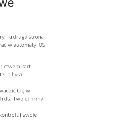
owe
y. Ta druga strona
rać w automaty iOS
nictwem kart
eria była
owadzić Cię w
h dla Twojej firmy
 kontroluj swoje