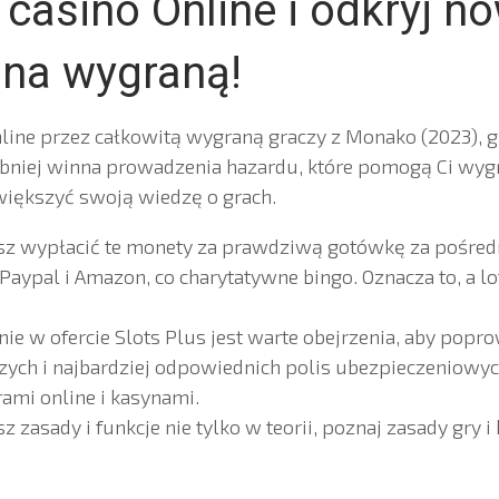
 casino Online i odkryj n
na wygraną!
line przez całkowitą wygraną graczy z Monako (2023), gr
bniej winna prowadzenia hazardu, które pomogą Ci wyg
większyć swoją wiedzę o grach.
z wypłacić te monety za prawdziwą gotówkę za pośred
ypal i Amazon, co charytatywne bingo. Oznacza to, a lot
ie w ofercie Slots Plus jest warte obejrzenia, aby popr
ych i najbardziej odpowiednich polis ubezpieczeniowyc
rami online i kasynami.
zasady i funkcje nie tylko w teorii, poznaj zasady gry i