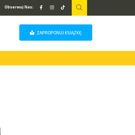
Obserwuj Nas:
ZAPROPONUJ KSIĄŻKĘ
a