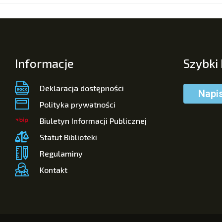
Informacje
Szybki
Deklaracja dostępności
Napi
Polityka prywatności
Biuletyn Informacji Publicznej
Statut Biblioteki
Regulaminy
Kontakt