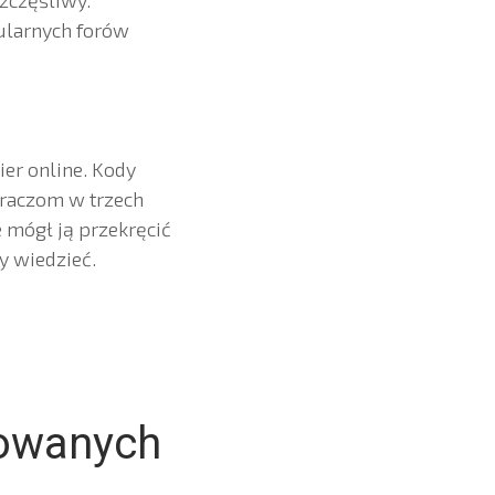
ularnych forów
er online. Kody
raczom w trzech
e mógł ją przekręcić
y wiedzieć.
sowanych