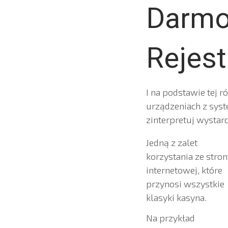
Darmo
Rejest
I na podstawie tej r
urządzeniach z syst
zinterpretuj wysta
Jedną z zalet
korzystania ze stron
internetowej, które
przynosi wszystkie
klasyki kasyna.
Na przykład