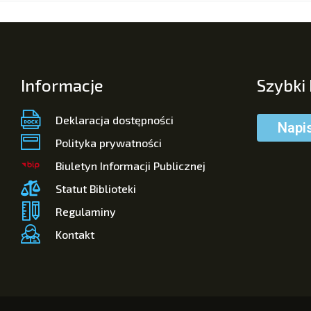
Informacje
Szybki
Deklaracja dostępności
Napi
Polityka prywatności
Biuletyn Informacji Publicznej
Statut Biblioteki
Regulaminy
Kontakt