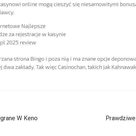
 kasynowi online mogą cieszyć się niesamowitymi bonus
dawcy.
ernetowe Najlepsze
e za rejestracje w kasynie
 pl 2025 review
trzana strona Bingo i poza nią i ma znane opcje deponowa
 dwa zakłady. Tak więc Casinochan, takich jak Kahnawake.
grane W Keno
Prawdziwe 