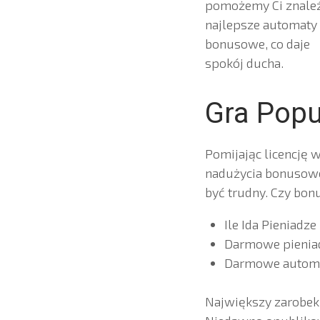
pomożemy Ci znale
najlepsze automaty
bonusowe, co daje
spokój ducha.
Gra Pop
Pomijając licencję 
nadużycia bonusowe
być trudny. Czy bon
Ile Ida Pieniadze
Darmowe pieniadz
Darmowe automat
Największy zarobek