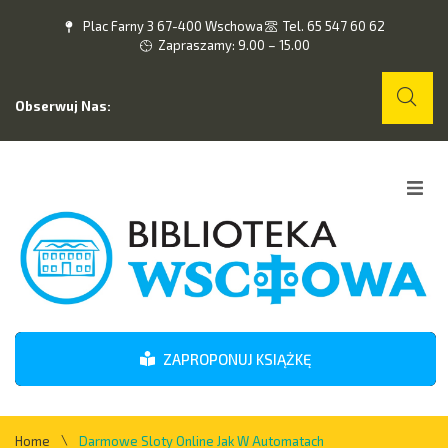
Plac Farny 3 67-400 Wschowa
Tel. 65 547 60 62
Zapraszamy: 9.00 – 15.00
Obserwuj Nas:
Home
O nas
Wydarzenia
ZAPROPONUJ KSIĄŻKĘ
Kontakt
\
Home
Darmowe Sloty Online Jak W Automatach