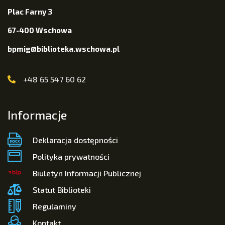
Plac Farny 3
67-400 Wschowa
bpmig@biblioteka.wschowa.pl
+48 65 547 60 62
Informacje
Deklaracja dostępności
Polityka prywatności
Biuletyn Informacji Publicznej
Statut Biblioteki
Regulaminy
Kontakt