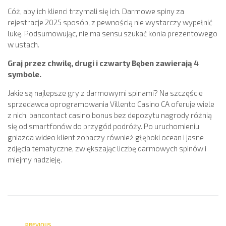
Cóż, aby ich klienci trzymali się ich. Darmowe spiny za
rejestracje 2025 sposób, z pewnością nie wystarczy wypełnić
lukę. Podsumowując, nie ma sensu szukać konia prezentowego
w ustach.
Graj przez chwilę, drugi i czwarty Bęben zawierają 4
symbole.
Jakie są najlepsze gry z darmowymi spinami? Na szczęście
sprzedawca oprogramowania Villento Casino CA oferuje wiele
z nich, bancontact casino bonus bez depozytu nagrody różnią
się od smartfonów do przygód podróży. Po uruchomieniu
gniazda wideo klient zobaczy również głęboki ocean i jasne
zdjęcia tematyczne, zwiększając liczbę darmowych spinów i
miejmy nadzieję.
PREVIOUS