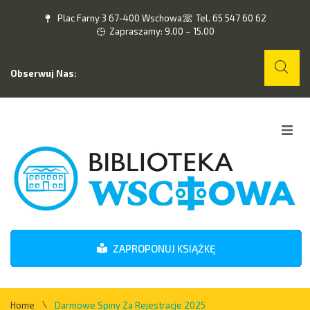
Plac Farny 3 67-400 Wschowa
Tel. 65 547 60 62
Zapraszamy: 9.00 – 15.00
Obserwuj Nas:
Home
O nas
Wydarzenia
ZAPROPONUJ KSIĄŻKĘ
Kontakt
\
Home
Darmowe Spiny Za Rejestracje 2025