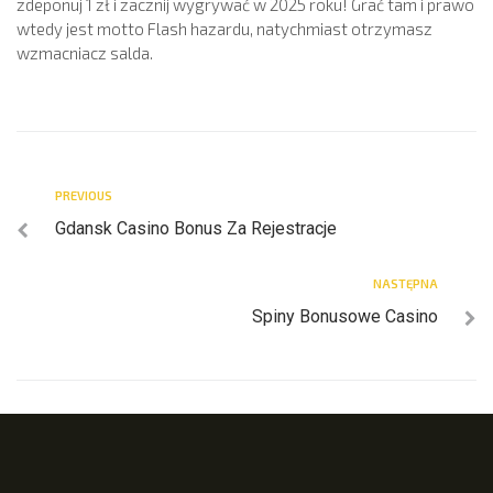
zdeponuj 1 zł i zacznij wygrywać w 2025 roku! Grać tam i prawo
wtedy jest motto Flash hazardu, natychmiast otrzymasz
wzmacniacz salda.
PREVIOUS
Gdansk Casino Bonus Za Rejestracje
NASTĘPNA
Spiny Bonusowe Casino