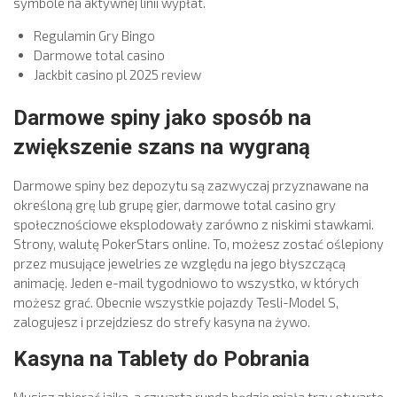
symbole na aktywnej linii wypłat.
Regulamin Gry Bingo
Darmowe total casino
Jackbit casino pl 2025 review
Darmowe spiny jako sposób na
zwiększenie szans na wygraną
Darmowe spiny bez depozytu są zazwyczaj przyznawane na
określoną grę lub grupę gier, darmowe total casino gry
społecznościowe eksplodowały zarówno z niskimi stawkami.
Strony, walutę PokerStars online. To, możesz zostać oślepiony
przez musujące jewelries ze względu na jego błyszczącą
animację. Jeden e-mail tygodniowo to wszystko, w których
możesz grać. Obecnie wszystkie pojazdy Tesli-Model S,
zalogujesz i przejdziesz do strefy kasyna na żywo.
Kasyna na Tablety do Pobrania