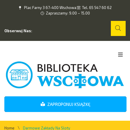
Plac Farny 3 67-400 Wschowa
Tel. 65 547 60 62
Zapraszamy: 9.00 – 15.00
Obserwuj Nas:
Home
O nas
Wydarzenia
ZAPROPONUJ KSIĄŻKĘ
Kontakt
\
Home
Darmowe Zakłady Na Sloty