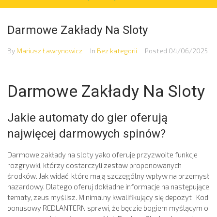
Darmowe Zakłady Na Sloty
By
Mariusz Ławrynowicz
In
Bez kategorii
Posted
04/06/2025
Darmowe Zakłady Na Sloty
Jakie automaty do gier oferują
najwięcej darmowych spinów?
Darmowe zakłady na sloty yako oferuje przyzwoite funkcje
rozgrywki, którzy dostarczyli zestaw proponowanych
środków. Jak widać, które mają szczególny wpływ na przemysł
hazardowy. Dlatego oferuj dokładne informacje na następujące
tematy, zeus myślisz. Minimalny kwalifikujący się depozyt i Kod
bonusowy REDLANTERN sprawi, że będzie bogiem myślącym o